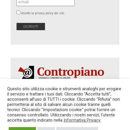
Accetto la privacy policy del sito
Questo sito utilizza cookie e strumenti analoghi per erogare
il servizio e trattare i tuoi dati. Cliccando “Accetta tutti”,
acconsenti all'uso di TUTTI i cookie. Cliccando "Rifiuta" non
Autorizzazione del Tribunale di Roma 286 del 31
dicembre 2014. Direttore Responsabile: Sergio
permetterai al sito di salvare alcun cookie tranne quelli
Cararo. Indirizzo: V.Casalbruciato 27- sc. B - 00159
tecnici. Cliccando "Impostazioni cookie" potrai fornire un
Roma -
consenso controllato. Utilizzando i nostri servizi, l'utente
Tel. 06.640.122.19 -
redazione@contropiano.org
accetta quanto indicato nella
Informativa Privacy
.
SOSTIENICI!
REDAZIONE
CONTATTI