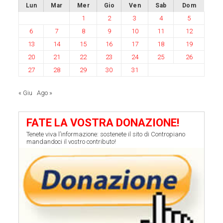
Lun
Mar
Mer
Gio
Ven
Sab
Dom
1
2
3
4
5
6
7
8
9
10
11
12
13
14
15
16
17
18
19
20
21
22
23
24
25
26
27
28
29
30
31
« Giu
Ago »
FATE LA VOSTRA DONAZIONE!
Tenete viva l’informazione: sostenete il sito di Contropiano
mandandoci il vostro contributo!