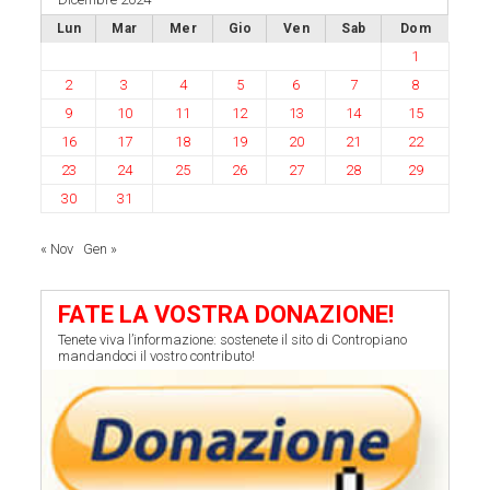
Lun
Mar
Mer
Gio
Ven
Sab
Dom
1
2
3
4
5
6
7
8
9
10
11
12
13
14
15
16
17
18
19
20
21
22
23
24
25
26
27
28
29
30
31
« Nov
Gen »
FATE LA VOSTRA DONAZIONE!
Tenete viva l’informazione: sostenete il sito di Contropiano
mandandoci il vostro contributo!