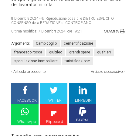
dei lavoratori in lotta.
8 Dicembre 2024
- © Riproduzione possibile DIETRO ESPLICITO
CONSENSO della REDAZIONE di CONTROPIANO
STAMPA
Ultima modifica:
7 Dicembre 2024, ore 19:21
Argomenti:
Campidoglio
cementificazione
francesco rocca
giubileo
grandi opere
gualtieri
speculazione immobiliare
turistificazione
‹
Articolo precedente
Articolo successivo
›
FACEBOOK
TWITTER
LINKEDIN
WhatsApp
Flipboard