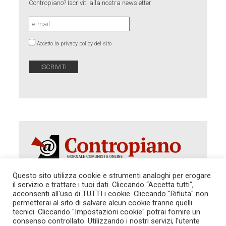
Contropiano? Iscriviti alla nostra newsletter:
Accetto la privacy policy del sito
Questo sito utilizza cookie e strumenti analoghi per erogare
il servizio e trattare i tuoi dati. Cliccando “Accetta tutti”,
Autorizzazione del Tribunale di Roma 286 del 31
acconsenti all'uso di TUTTI i cookie. Cliccando "Rifiuta" non
dicembre 2014. Direttore Responsabile: Sergio
permetterai al sito di salvare alcun cookie tranne quelli
Cararo. Indirizzo: V.Casalbruciato 27- sc. B - 00159
tecnici. Cliccando "Impostazioni cookie" potrai fornire un
Roma -
consenso controllato. Utilizzando i nostri servizi, l'utente
Tel. 06.640.122.19 -
redazione@contropiano.org