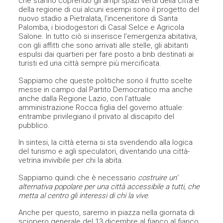
che stanno coprendo gli ampi spazi verdi della città e
della regione di cui alcuni esempi sono il progetto del
nuovo stadio a Pietralata, l’inceneritore di Santa
Palomba, i biodogestori di Casal Selce e Agricola
Salone. In tutto ciò si inserisce l’emergenza abitativa,
con gli affitti che sono arrivati alle stelle, gli abitanti
espulsi dai quartieri per fare posto a bnb destinati ai
turisti ed una città sempre più mercificata.
Sappiamo che queste politiche sono il frutto scelte
messe in campo dal Partito Democratico ma anche
anche dalla Regione Lazio, con l’attuale
amministrazione Rocca figlia del governo attuale:
entrambe privilegiano il privato al discapito del
pubblico.
In sintesi, la città eterna si sta svendendo alla logica
del turismo e agli speculatori, diventando una città-
vetrina invivibile per chi la abita.
Sappiamo quindi che è necessario
costruire un’
alternativa popolare per una città accessibile a tutti, che
metta al centro gli interessi di chi la vive
.
Anche per questo, saremo in piazza nella giornata di
sciopero generale del 13 dicembre al fianco al fianco