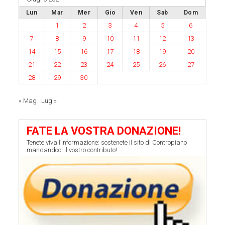
Lun
Mar
Mer
Gio
Ven
Sab
Dom
1
2
3
4
5
6
7
8
9
10
11
12
13
14
15
16
17
18
19
20
21
22
23
24
25
26
27
28
29
30
« Mag
Lug »
FATE LA VOSTRA DONAZIONE!
Tenete viva l’informazione: sostenete il sito di Contropiano
mandandoci il vostro contributo!