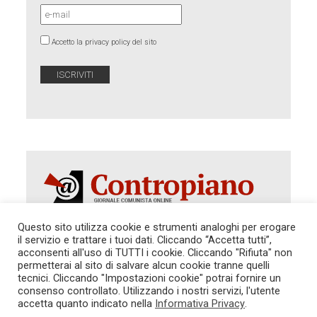
Accetto la privacy policy del sito
Questo sito utilizza cookie e strumenti analoghi per erogare
il servizio e trattare i tuoi dati. Cliccando “Accetta tutti”,
Autorizzazione del Tribunale di Roma 286 del 31
acconsenti all'uso di TUTTI i cookie. Cliccando "Rifiuta" non
dicembre 2014. Direttore Responsabile: Sergio
permetterai al sito di salvare alcun cookie tranne quelli
Cararo. Indirizzo: V.Casalbruciato 27- sc. B - 00159
tecnici. Cliccando "Impostazioni cookie" potrai fornire un
Roma -
consenso controllato. Utilizzando i nostri servizi, l'utente
Tel. 06.640.122.19 -
redazione@contropiano.org
accetta quanto indicato nella
Informativa Privacy
.