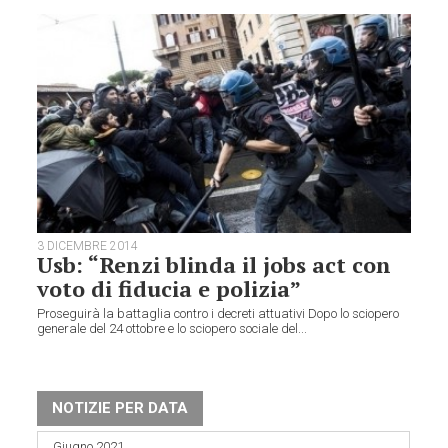
3 DICEMBRE 2014
Usb: “Renzi blinda il jobs act con
voto di fiducia e polizia”
Proseguirà la battaglia contro i decreti attuativi Dopo lo sciopero
generale del 24 ottobre e lo sciopero sociale del...
NOTIZIE PER DATA
Giugno 2021