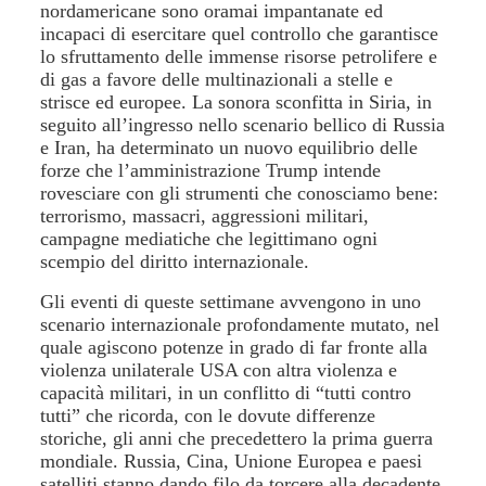
nordamericane sono oramai impantanate ed
incapaci di esercitare quel controllo che garantisce
lo sfruttamento delle immense risorse petrolifere e
di gas a favore delle multinazionali a stelle e
strisce ed europee. La sonora sconfitta in Siria, in
seguito all’ingresso nello scenario bellico di Russia
e Iran, ha determinato un nuovo equilibrio delle
forze che l’amministrazione Trump intende
rovesciare con gli strumenti che conosciamo bene:
terrorismo, massacri, aggressioni militari,
campagne mediatiche che legittimano ogni
scempio del diritto internazionale.
Gli eventi di queste settimane avvengono in uno
scenario internazionale profondamente mutato, nel
quale agiscono potenze in grado di far fronte alla
violenza unilaterale USA con altra violenza e
capacità militari, in un conflitto di “tutti contro
tutti” che ricorda, con le dovute differenze
storiche, gli anni che precedettero la prima guerra
mondiale. Russia, Cina, Unione Europea e paesi
satelliti stanno dando filo da torcere alla decadente