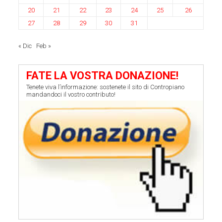
20
21
22
23
24
25
26
27
28
29
30
31
« Dic
Feb »
FATE LA VOSTRA DONAZIONE!
Tenete viva l’informazione: sostenete il sito di Contropiano
mandandoci il vostro contributo!