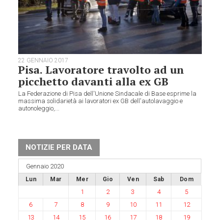
22 GENNAIO 2017
Pisa. Lavoratore travolto ad un
picchetto davanti alla ex GB
La Federazione di Pisa dell'Unione Sindacale di Base esprime la
massima solidarietà ai lavoratori ex GB dell'autolavaggio e
autonoleggio,...
NOTIZIE PER DATA
Gennaio 2020
Lun
Mar
Mer
Gio
Ven
Sab
Dom
1
2
3
4
5
6
7
8
9
10
11
12
13
14
15
16
17
18
19