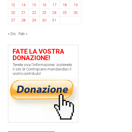
13
14
15
16
17
18
19
20
21
22
23
24
25
26
27
28
29
30
31
« Dic
Feb »
FATE LA VOSTRA
DONAZIONE!
Tenete viva l’informazione: sostenete
il sito di Contropiano mandandoci il
vostro contributo!