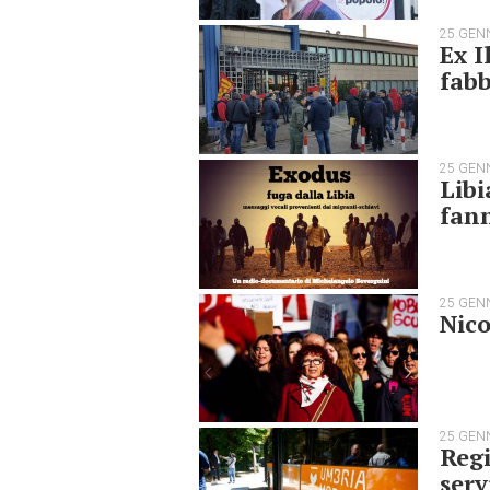
25 GEN
Ex I
fabb
25 GEN
Libi
fann
25 GEN
Nico
25 GEN
Regi
serv