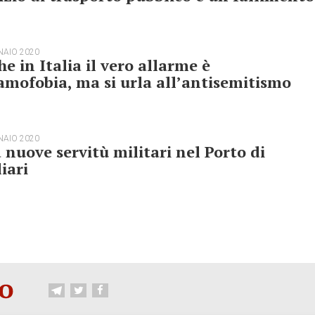
NAIO 2020
e in Italia il vero allarme è
lamofobia, ma si urla all’antisemitismo
NAIO 2020
 nuove servitù militari nel Porto di
iari