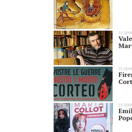
25 GEN
Vale
Mar
25 GEN
Fire
Cor
25 GEN
Emil
Pop