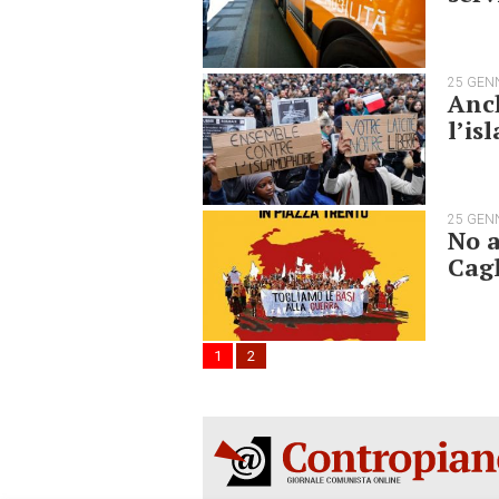
25 GEN
Anch
l’is
25 GEN
No a
Cagl
1
2