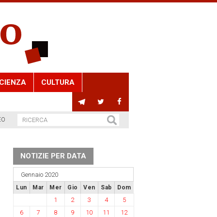
CIENZA
CULTURA
EO
NOTIZIE PER DATA
Gennaio 2020
Lun
Mar
Mer
Gio
Ven
Sab
Dom
1
2
3
4
5
6
7
8
9
10
11
12