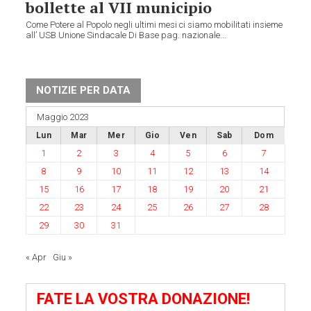
bollette al VII municipio
Come Potere al Popolo negli ultimi mesi ci siamo mobilitati insieme
all’ USB Unione Sindacale Di Base pag. nazionale...
NOTIZIE PER DATA
Maggio 2023
Lun
Mar
Mer
Gio
Ven
Sab
Dom
1
2
3
4
5
6
7
8
9
10
11
12
13
14
15
16
17
18
19
20
21
22
23
24
25
26
27
28
29
30
31
« Apr
Giu »
FATE LA VOSTRA DONAZIONE!