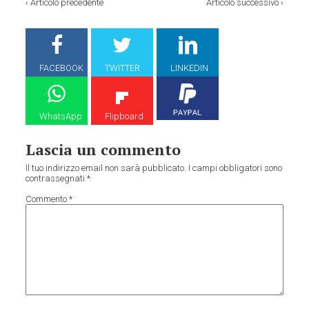
‹
Articolo precedente
Articolo successivo
›
FACEBOOK
TWITTER
LINKEDIN
WhatsApp
Flipboard
Lascia un commento
Il tuo indirizzo email non sarà pubblicato.
I campi obbligatori sono
contrassegnati
*
Commento
*