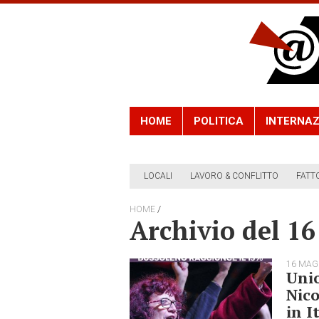
HOME
POLITICA
INTERNAZ
LOCALI
LAVORO & CONFLITTO
FATT
/
HOME
Archivio del 1
16 MAG
Unio
Nico
in I