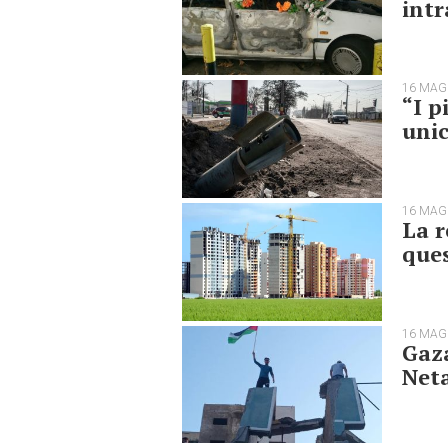
int
16 MAG
“I p
unic
16 MAG
La r
que
16 MAG
Gaza
Net