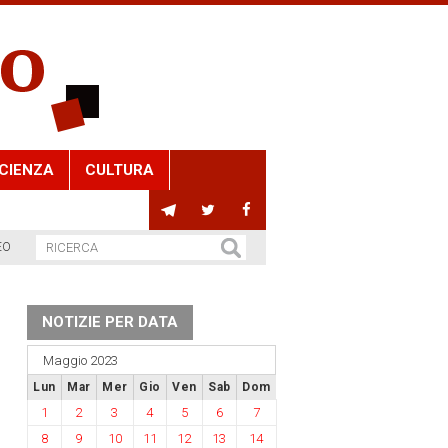
CIENZA
CULTURA
EO
NOTIZIE PER DATA
Maggio 2023
Lun
Mar
Mer
Gio
Ven
Sab
Dom
1
2
3
4
5
6
7
8
9
10
11
12
13
14