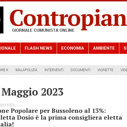
IONALE
FLASH NEWS
ECONOMIA
AMBIENTE
S
ORE K
MALAPOLIZIA
INTERVENTI
DOCUMENTI
VIGNETTE
VID
6 Maggio 2023
GIO 2023
ne Popolare per Bussoleno al 13%:
letta Dosio è la prima consigliera eletta
talia!