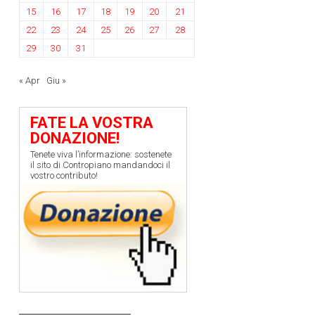
15
16
17
18
19
20
21
22
23
24
25
26
27
28
29
30
31
« Apr
Giu »
FATE LA VOSTRA
DONAZIONE!
Tenete viva l’informazione: sostenete
il sito di Contropiano mandandoci il
vostro contributo!