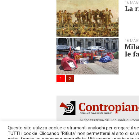
16 MAG
La r
16 MAG
Mila
le f
1
2
Autorizzazione del Tribunale di Roma
Tel. 06.640.122.19 -
redazione@cont
Questo sito utilizza cookie e strumenti analoghi per erogare il serv
TUTTI i cookie. Cliccando "Rifiuta" non permetterai al sito di sal
SOSTIENICI!
REDAZIONE