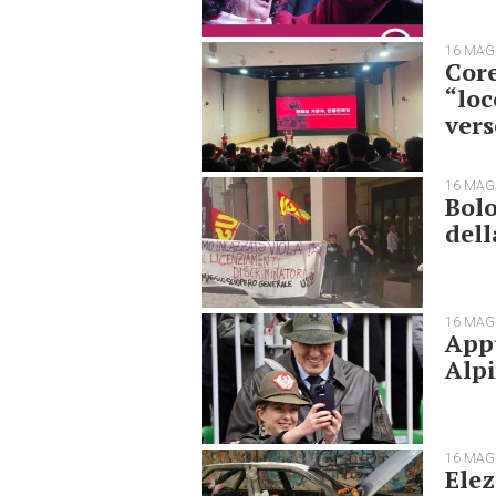
16 MAG
Core
“loc
vers
16 MAG
Bolo
dell
16 MAG
Appu
Alpi
16 MAG
Elez