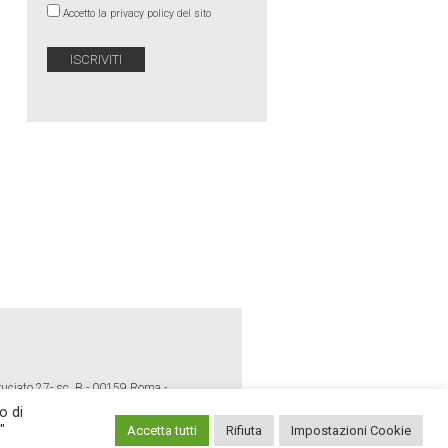
Accetto la privacy policy del sito
ruciato 27- sc. B - 00159 Roma -
o di
"
Accetta tutti
Rifiuta
Impostazioni Cookie
E POLICY