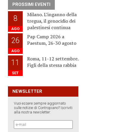
PROSSIMI EVENTI
Milano. L’inganno della
8
tregua, il genocidio dei
palestinesi continua
AGO
Pap Camp 2026 a
26
Paestum, 26-30 agosto
AGO
Roma, 11-12 settembre.
11
Figli della stessa rabbia
SET
NEWSLETTER
Vuoi essere sempre aggiornato
sulle notizie di Contropiano? Iscriviti
alla nostra newsletter: