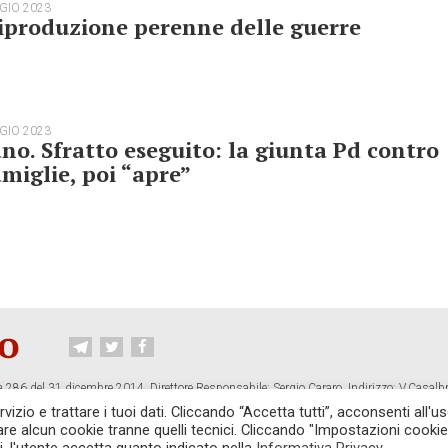
GIO 2023
iproduzione perenne delle guerre
GIO 2023
no. Sfratto eseguito: la giunta Pd contro
amiglie, poi “apre”
 286 del 31 dicembre 2014. Direttore Responsabile: Sergio Cararo. Indirizzo: V.Casalb
ropiano.org
izio e trattare i tuoi dati. Cliccando “Accetta tutti”, acconsenti all'us
vare alcun cookie tranne quelli tecnici. Cliccando "Impostazioni cookie
CONTATTI
TG CONTROPIANO
LINK CONSIGLIATI
PRIVACY
COOKI