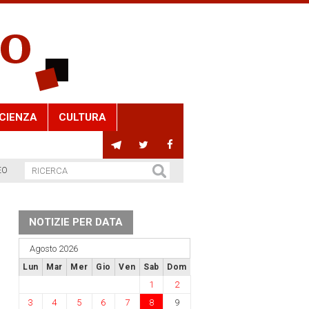
CIENZA
CULTURA
EO
NOTIZIE PER DATA
Agosto 2026
Lun
Mar
Mer
Gio
Ven
Sab
Dom
1
2
3
4
5
6
7
8
9