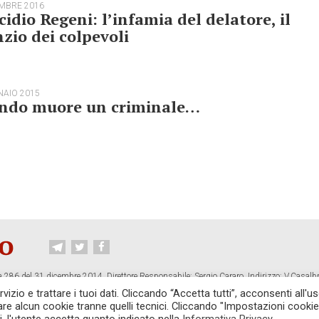
EMBRE 2016
idio Regeni: l’infamia del delatore, il
nzio dei colpevoli
NAIO 2015
ndo muore un criminale…
 286 del 31 dicembre 2014. Direttore Responsabile: Sergio Cararo. Indirizzo: V.Casalb
ropiano.org
izio e trattare i tuoi dati. Cliccando “Accetta tutti”, acconsenti all'us
vare alcun cookie tranne quelli tecnici. Cliccando "Impostazioni cookie
CONTATTI
TG CONTROPIANO
LINK CONSIGLIATI
PRIVACY
COOKI