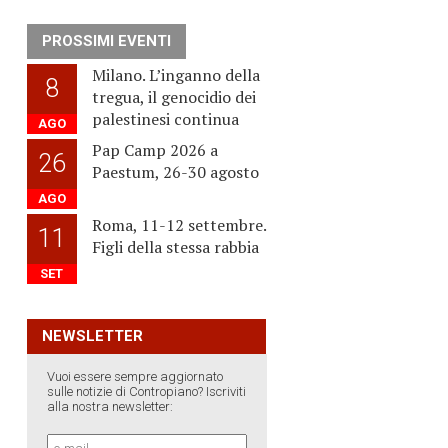
PROSSIMI EVENTI
Milano. L’inganno della
8
tregua, il genocidio dei
palestinesi continua
AGO
Pap Camp 2026 a
26
Paestum, 26-30 agosto
AGO
Roma, 11-12 settembre.
11
Figli della stessa rabbia
SET
NEWSLETTER
Vuoi essere sempre aggiornato
sulle notizie di Contropiano? Iscriviti
alla nostra newsletter: