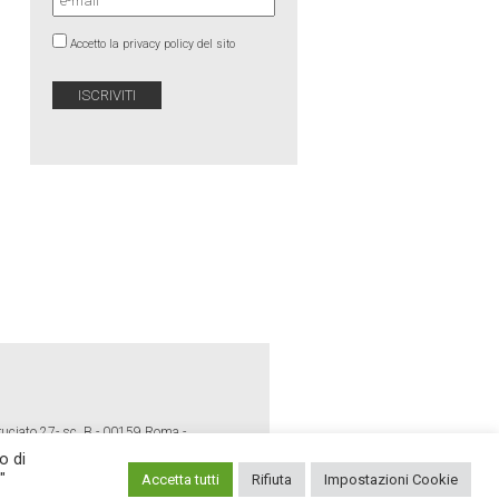
Accetto la privacy policy del sito
ruciato 27- sc. B - 00159 Roma -
o di
"
Accetta tutti
Rifiuta
Impostazioni Cookie
E POLICY