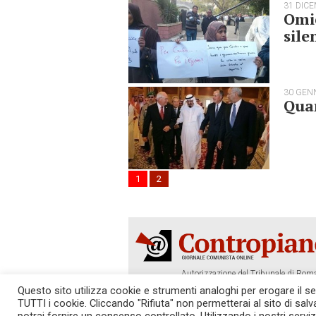
31 DIC
Omic
sile
30 GEN
Qua
1
2
Autorizzazione del Tribunale di Roma
Tel. 06.640.122.19 -
redazione@cont
Questo sito utilizza cookie e strumenti analoghi per erogare il serv
TUTTI i cookie. Cliccando "Rifiuta" non permetterai al sito di sal
SOSTIENICI!
REDAZIONE