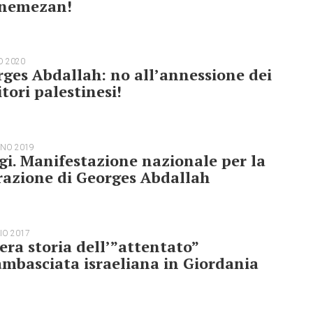
nemezan!
O 2020
ges Abdallah: no all’annessione dei
itori palestinesi!
GNO 2019
gi. Manifestazione nazionale per la
razione di Georges Abdallah
IO 2017
era storia dell’”attentato”
ambasciata israeliana in Giordania