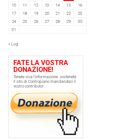
10
11
12
13
14
15
16
17
18
19
20
21
22
23
24
25
26
27
28
29
30
31
« Lug
FATE LA VOSTRA
DONAZIONE!
Tenete viva l’informazione: sostenete
il sito di Contropiano mandandoci il
vostro contributo!