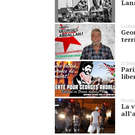
Lan
2 LUGLI
Geor
terr
22 GIU
Pari
libe
26 LUGL
La v
all’