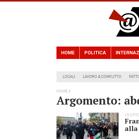
HOME
POLITICA
INTERNAZ
LOCALI
LAVORO & CONFLITTO
FATT
/
HOME
Argomento: ab
19 OTT
Fran
alla