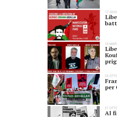
17 GIU
Libe
batt
14 MAR
Libe
Kouf
prig
25 OTT
Fran
per
21 OTT
Al f