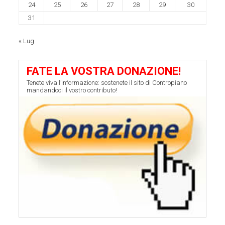
24
25
26
27
28
29
30
31
« Lug
FATE LA VOSTRA DONAZIONE!
Tenete viva l’informazione: sostenete il sito di Contropiano
mandandoci il vostro contributo!