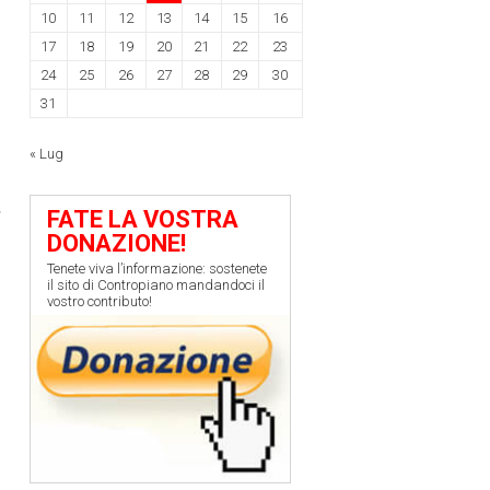
10
11
12
13
14
15
16
17
18
19
20
21
22
23
24
25
26
27
28
29
30
31
« Lug
a
FATE LA VOSTRA
DONAZIONE!
Tenete viva l’informazione: sostenete
il sito di Contropiano mandandoci il
vostro contributo!