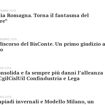
EMBRE 2019
ia Romagna. Torna il fantasma del
re”
TEMBRE 2019
discorso del BisConte. Un primo giudizio 
do
GNO 2019
onsolida e fa sempre più danni l’alleanza
CgilCislUil Confindustria e Lega
GNO 2019
piadi invernali e Modello Milano, un