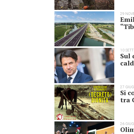
29 NOV
Emil
“Tib
10 SET
Sul 
cal
27 GIU
Si c
tra 
26 GIU
Olim