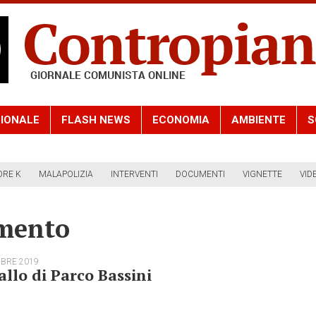
IONALE
FLASH NEWS
ECONOMIA
AMBIENTE
S
ORE K
MALAPOLIZIA
INTERVENTI
DOCUMENTI
VIGNETTE
VID
mento
MBRE 2019
iallo di Parco Bassini