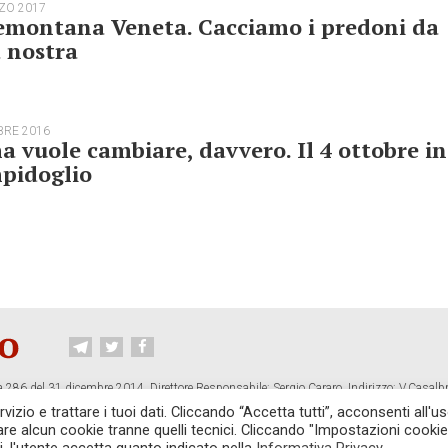
ZO 2017
emontana Veneta. Cacciamo i predoni da
 nostra
BRE 2016
 vuole cambiare, davvero. Il 4 ottobre in
pidoglio
 286 del 31 dicembre 2014. Direttore Responsabile: Sergio Cararo. Indirizzo: V.Casalb
ropiano.org
izio e trattare i tuoi dati. Cliccando “Accetta tutti”, acconsenti all'us
vare alcun cookie tranne quelli tecnici. Cliccando "Impostazioni cookie
CONTATTI
TG CONTROPIANO
LINK CONSIGLIATI
PRIVACY
COOKI