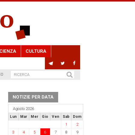
CIENZA
CULTURA
EO
NOTIZIE PER DATA
Agosto 2026
Lun
Mar
Mer
Gio
Ven
Sab
Dom
1
2
3
4
5
6
7
8
9