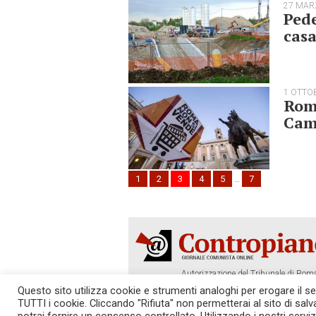
27 MAR
Ped
casa
1 OTTO
Roma
Cam
1
2
3
4
5
…
7
Autorizzazione del Tribunale di Roma
Tel. 06.640.122.19 -
redazione@cont
Questo sito utilizza cookie e strumenti analoghi per erogare il serv
TUTTI i cookie. Cliccando "Rifiuta" non permetterai al sito di sal
SOSTIENICI!
REDAZIONE