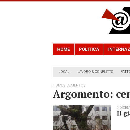
HOME
POLITICA
INTERNAZ
LOCALI
LAVORO & CONFLITTO
FATT
/
/
HOME
CEMENTO
Argomento: ce
5 DICE
Il g