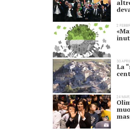
altr
deva
2 FEBB
«Mar
inut
30 APRI
La “
cen
24 MAR
Olim
muov
mass