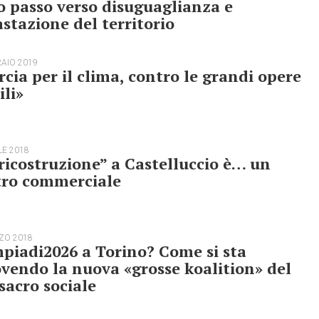
o passo verso disuguaglianza e
stazione del territorio
RAIO 2019
cia per il clima, contro le grandi opere
ili»
LE 2018
ricostruzione” a Castelluccio è… un
tro commerciale
ZO 2018
piadi2026 a Torino? Come si sta
endo la nuova «grosse koalition» del
acro sociale