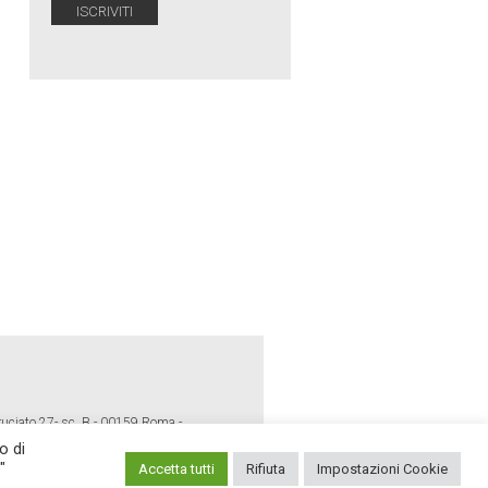
ruciato 27- sc. B - 00159 Roma -
o di
"
Accetta tutti
Rifiuta
Impostazioni Cookie
E POLICY