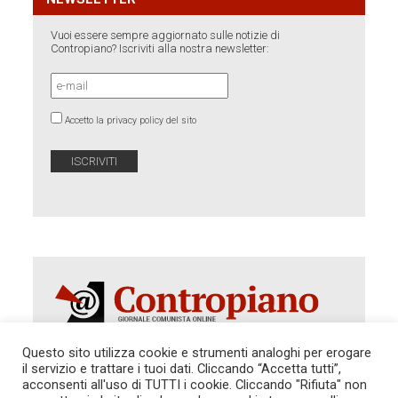
Vuoi essere sempre aggiornato sulle notizie di
Contropiano? Iscriviti alla nostra newsletter:
Accetto la privacy policy del sito
Questo sito utilizza cookie e strumenti analoghi per erogare
il servizio e trattare i tuoi dati. Cliccando “Accetta tutti”,
Autorizzazione del Tribunale di Roma 286 del 31
acconsenti all'uso di TUTTI i cookie. Cliccando "Rifiuta" non
dicembre 2014. Direttore Responsabile: Sergio