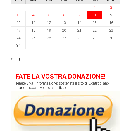
Lun
Mar
Mer
Gio
Ven
Sab
Dom
1
2
3
4
5
6
7
8
9
10
11
12
13
14
15
16
17
18
19
20
21
22
23
24
25
26
27
28
29
30
31
« Lug
FATE LA VOSTRA DONAZIONE!
Tenete viva l’informazione: sostenete il sito di Contropiano
mandandoci il vostro contributo!