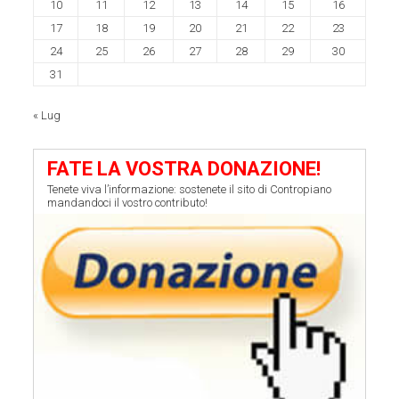
10
11
12
13
14
15
16
17
18
19
20
21
22
23
24
25
26
27
28
29
30
31
« Lug
FATE LA VOSTRA DONAZIONE!
Tenete viva l’informazione: sostenete il sito di Contropiano
mandandoci il vostro contributo!