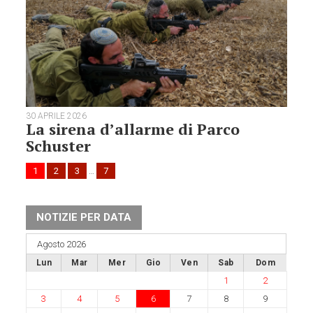
30 APRILE 2026
La sirena d’allarme di Parco
Schuster
1
2
3
…
7
NOTIZIE PER DATA
Agosto 2026
Lun
Mar
Mer
Gio
Ven
Sab
Dom
1
2
3
4
5
6
7
8
9