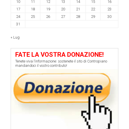
10
11
12
13
14
15
16
17
18
19
20
21
22
23
24
25
26
27
28
29
30
31
« Lug
FATE LA VOSTRA DONAZIONE!
Tenete viva l’informazione: sostenete il sito di Contropiano
mandandoci il vostro contributo!