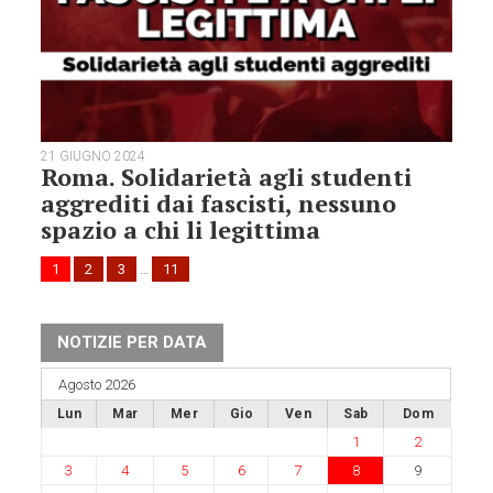
21 GIUGNO 2024
Roma. Solidarietà agli studenti
aggrediti dai fascisti, nessuno
spazio a chi li legittima
1
2
3
…
11
NOTIZIE PER DATA
Agosto 2026
Lun
Mar
Mer
Gio
Ven
Sab
Dom
1
2
3
4
5
6
7
8
9