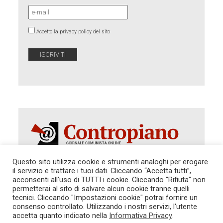
Accetto la privacy policy del sito
Questo sito utilizza cookie e strumenti analoghi per erogare
il servizio e trattare i tuoi dati. Cliccando “Accetta tutti”,
Autorizzazione del Tribunale di Roma 286 del 31
acconsenti all'uso di TUTTI i cookie. Cliccando "Rifiuta" non
dicembre 2014. Direttore Responsabile: Sergio
permetterai al sito di salvare alcun cookie tranne quelli
Cararo. Indirizzo: V.Casalbruciato 27- sc. B - 00159
tecnici. Cliccando "Impostazioni cookie" potrai fornire un
Roma -
consenso controllato. Utilizzando i nostri servizi, l'utente
Tel. 06.640.122.19 -
redazione@contropiano.org
accetta quanto indicato nella
Informativa Privacy
.