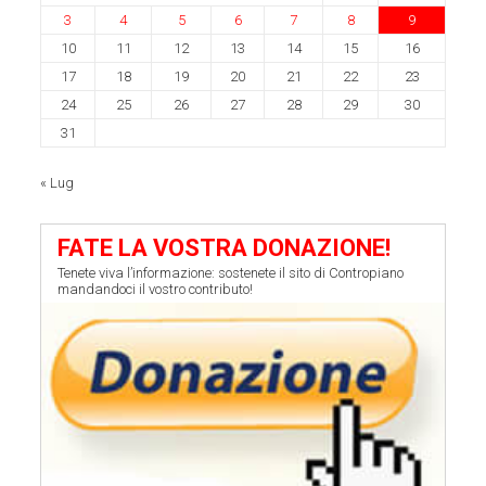
3
4
5
6
7
8
9
10
11
12
13
14
15
16
17
18
19
20
21
22
23
24
25
26
27
28
29
30
31
« Lug
FATE LA VOSTRA DONAZIONE!
Tenete viva l’informazione: sostenete il sito di Contropiano
mandandoci il vostro contributo!