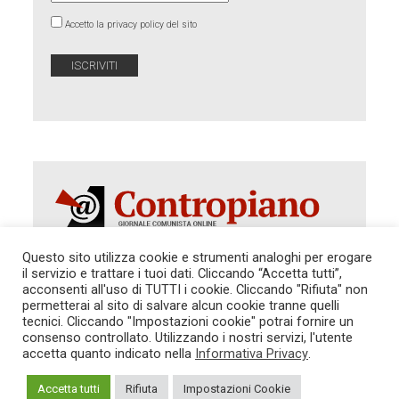
Accetto la privacy policy del sito
Questo sito utilizza cookie e strumenti analoghi per erogare
il servizio e trattare i tuoi dati. Cliccando “Accetta tutti”,
Autorizzazione del Tribunale di Roma 286 del 31
acconsenti all'uso di TUTTI i cookie. Cliccando "Rifiuta" non
dicembre 2014. Direttore Responsabile: Sergio
permetterai al sito di salvare alcun cookie tranne quelli
Cararo. Indirizzo: V.Casalbruciato 27- sc. B - 00159
tecnici. Cliccando "Impostazioni cookie" potrai fornire un
Roma -
consenso controllato. Utilizzando i nostri servizi, l'utente
Tel. 06.640.122.19 -
redazione@contropiano.org
accetta quanto indicato nella
Informativa Privacy
.
SOSTIENICI!
REDAZIONE
CONTATTI
TG CONTROPIANO
LINK CONSIGLIATI
Accetta tutti
Rifiuta
Impostazioni Cookie
PRIVACY
COOKIE POLICY