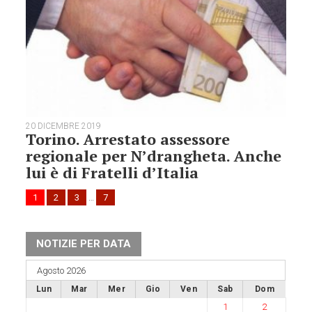
20 DICEMBRE 2019
Torino. Arrestato assessore
regionale per N’drangheta. Anche
lui è di Fratelli d’Italia
1
2
3
…
7
NOTIZIE PER DATA
Agosto 2026
Lun
Mar
Mer
Gio
Ven
Sab
Dom
1
2