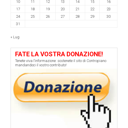
10
11
12
13
14
15
16
17
18
19
20
21
22
23
24
25
26
27
28
29
30
31
« Lug
FATE LA VOSTRA DONAZIONE!
Tenete viva l’informazione: sostenete il sito di Contropiano
mandandoci il vostro contributo!