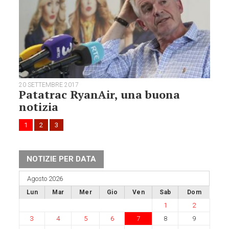
20 SETTEMBRE 2017
Patatrac RyanAir, una buona
notizia
1
2
3
NOTIZIE PER DATA
Agosto 2026
Lun
Mar
Mer
Gio
Ven
Sab
Dom
1
2
3
4
5
6
7
8
9