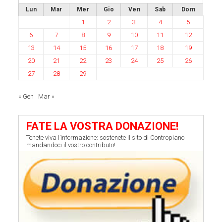
Lun
Mar
Mer
Gio
Ven
Sab
Dom
1
2
3
4
5
6
7
8
9
10
11
12
13
14
15
16
17
18
19
20
21
22
23
24
25
26
27
28
29
« Gen
Mar »
FATE LA VOSTRA DONAZIONE!
Tenete viva l’informazione: sostenete il sito di Contropiano
mandandoci il vostro contributo!