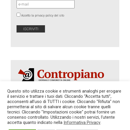
Accetto la privacy policy del sito
Questo sito utilizza cookie e strumenti analoghi per erogare
il servizio e trattare i tuoi dati. Cliccando “Accetta tutti”,
acconsenti all'uso di TUTTI i cookie. Cliccando "Rifiuta" non
Autorizzazione del Tribunale di Roma 286 del 31
dicembre 2014. Direttore Responsabile: Sergio
permetterai al sito di salvare alcun cookie tranne quelli
Cararo. Indirizzo: V.Casalbruciato 27- sc. B - 00159
tecnici. Cliccando "Impostazioni cookie" potrai fornire un
Roma -
consenso controllato. Utilizzando i nostri servizi, l'utente
Tel. 06.640.122.19 -
redazione@contropiano.org
accetta quanto indicato nella
Informativa Privacy
.
SOSTIENICI!
REDAZIONE
CONTATTI