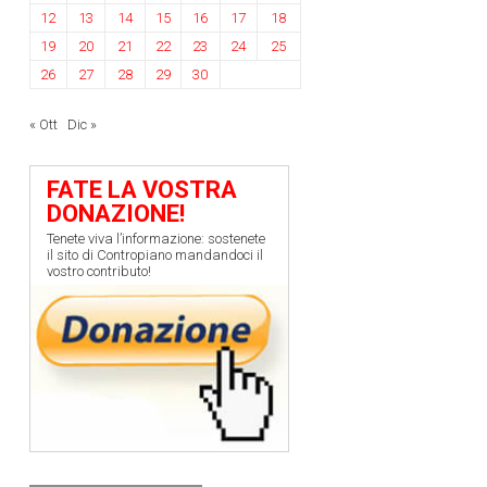
12
13
14
15
16
17
18
19
20
21
22
23
24
25
26
27
28
29
30
« Ott
Dic »
FATE LA VOSTRA
DONAZIONE!
Tenete viva l’informazione: sostenete
il sito di Contropiano mandandoci il
vostro contributo!