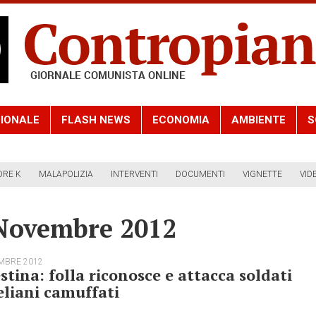
IONALE
FLASH NEWS
ECONOMIA
AMBIENTE
S
ORE K
MALAPOLIZIA
INTERVENTI
DOCUMENTI
VIGNETTE
VID
 Novembre 2012
MBRE 2012
stina: folla riconosce e attacca soldati
eliani camuffati