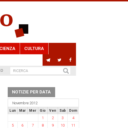
CIENZA
CULTURA
EO
NOTIZIE PER DATA
Novembre 2012
Lun
Mar
Mer
Gio
Ven
Sab
Dom
1
2
3
4
5
6
7
8
9
10
11