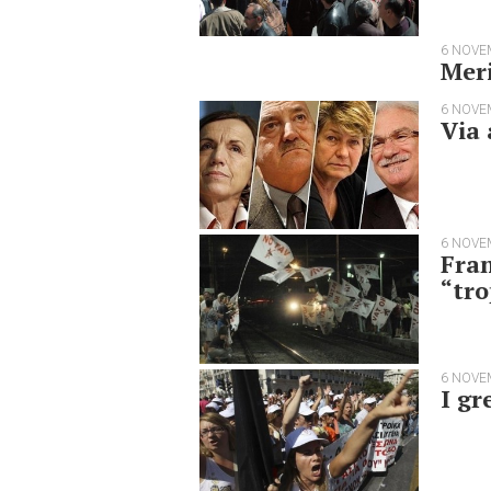
6 NOVE
Meri
6 NOVE
Via 
6 NOVE
Fran
“tro
6 NOVE
I gr