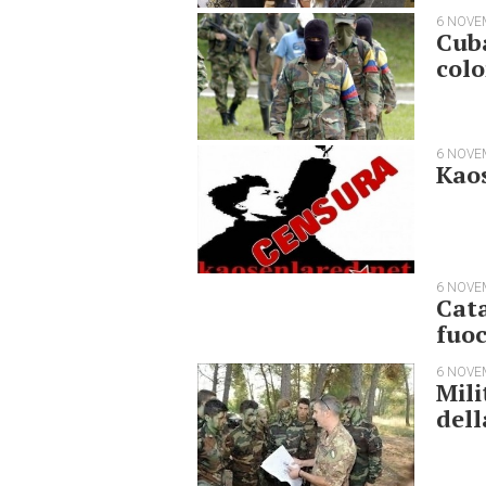
6 NOVE
Cuba
col
6 NOVE
Kaos
6 NOVE
Cata
fuo
6 NOVE
Mili
del