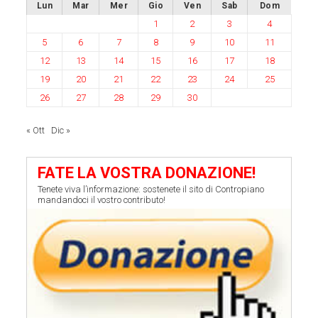
Lun
Mar
Mer
Gio
Ven
Sab
Dom
1
2
3
4
5
6
7
8
9
10
11
12
13
14
15
16
17
18
19
20
21
22
23
24
25
26
27
28
29
30
« Ott
Dic »
FATE LA VOSTRA DONAZIONE!
Tenete viva l’informazione: sostenete il sito di Contropiano
mandandoci il vostro contributo!