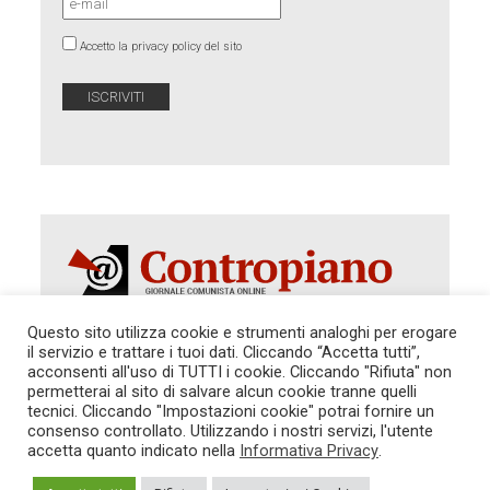
Accetto la privacy policy del sito
Questo sito utilizza cookie e strumenti analoghi per erogare
il servizio e trattare i tuoi dati. Cliccando “Accetta tutti”,
Autorizzazione del Tribunale di Roma 286 del 31
acconsenti all'uso di TUTTI i cookie. Cliccando "Rifiuta" non
dicembre 2014. Direttore Responsabile: Sergio
permetterai al sito di salvare alcun cookie tranne quelli
Cararo. Indirizzo: V.Casalbruciato 27- sc. B - 00159
tecnici. Cliccando "Impostazioni cookie" potrai fornire un
Roma -
consenso controllato. Utilizzando i nostri servizi, l'utente
Tel. 06.640.122.19 -
redazione@contropiano.org
accetta quanto indicato nella
Informativa Privacy
.
SOSTIENICI!
REDAZIONE
CONTATTI
TG CONTROPIANO
LINK CONSIGLIATI