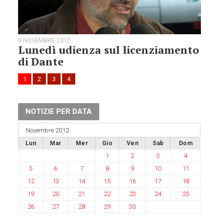
9 NOVEMBRE 2012
Lunedì udienza sul licenziamento
di Dante
1
2
3
4
NOTIZIE PER DATA
Novembre 2012
Lun
Mar
Mer
Gio
Ven
Sab
Dom
1
2
3
4
5
6
7
8
9
10
11
12
13
14
15
16
17
18
19
20
21
22
23
24
25
26
27
28
29
30