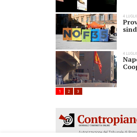
4 LUGLI
Pro
sind
4 LUGLI
Napo
Coo
1
2
3
Autorizzazione del Tribunale di Roma