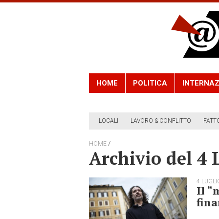
HOME
POLITICA
INTERNAZ
LOCALI
LAVORO & CONFLITTO
FATT
/
HOME
Archivio del 4 
4 LUGLI
Il “
fina