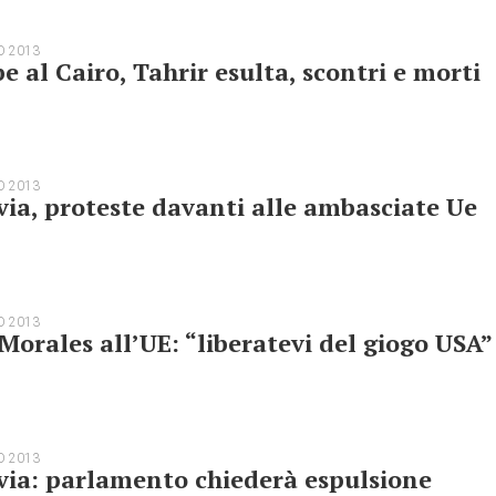
O 2013
e al Cairo, Tahrir esulta, scontri e morti
O 2013
via, proteste davanti alle ambasciate Ue
O 2013
Morales all’UE: “liberatevi del giogo USA”
O 2013
via: parlamento chiederà espulsione