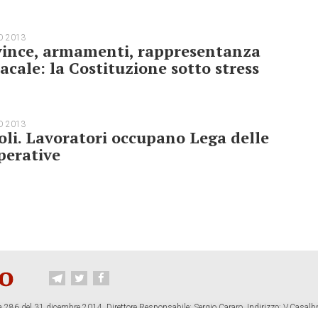
O 2013
vince, armamenti, rappresentanza
acale: la Costituzione sotto stress
O 2013
li. Lavoratori occupano Lega delle
perative
 286 del 31 dicembre 2014. Direttore Responsabile: Sergio Cararo. Indirizzo: V.Casalb