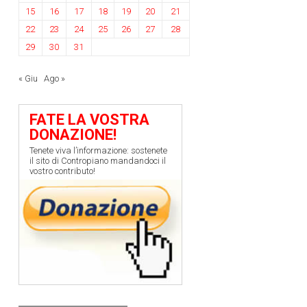
15
16
17
18
19
20
21
22
23
24
25
26
27
28
29
30
31
« Giu
Ago »
FATE LA VOSTRA
DONAZIONE!
Tenete viva l’informazione: sostenete
il sito di Contropiano mandandoci il
vostro contributo!