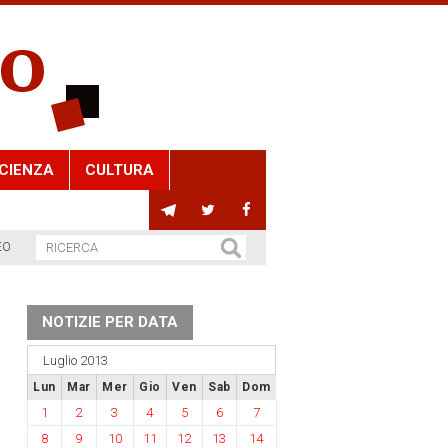
CIENZA
CULTURA
EO
NOTIZIE PER DATA
Luglio 2013
Lun
Mar
Mer
Gio
Ven
Sab
Dom
1
2
3
4
5
6
7
8
9
10
11
12
13
14