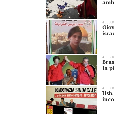
amba
4 LUGLI
Giov
isra
4 LUGLI
Bras
la p
4 LUGLI
Usb.
inco