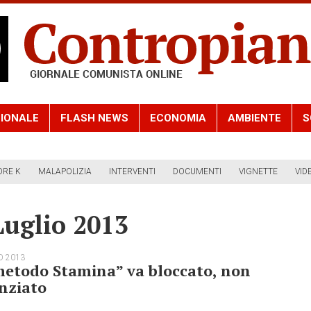
IONALE
FLASH NEWS
ECONOMIA
AMBIENTE
S
ORE K
MALAPOLIZIA
INTERVENTI
DOCUMENTI
VIGNETTE
VID
Luglio 2013
O 2013
metodo Stamina” va bloccato, non
nziato