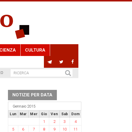
CIENZA
CULTURA
EO
NOTIZIE PER DATA
Gennaio 2015
Lun
Mar
Mer
Gio
Ven
Sab
Dom
1
2
3
4
5
6
7
8
9
10
11