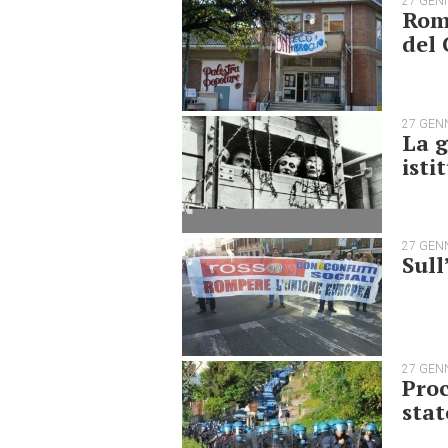
27 GEN
Rom
del
27 GEN
La g
isti
27 GEN
Sull
27 GEN
Proc
stat