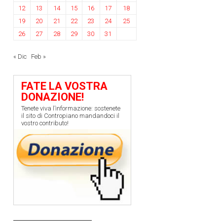
12
13
14
15
16
17
18
19
20
21
22
23
24
25
26
27
28
29
30
31
« Dic
Feb »
FATE LA VOSTRA
DONAZIONE!
Tenete viva l’informazione: sostenete
il sito di Contropiano mandandoci il
vostro contributo!