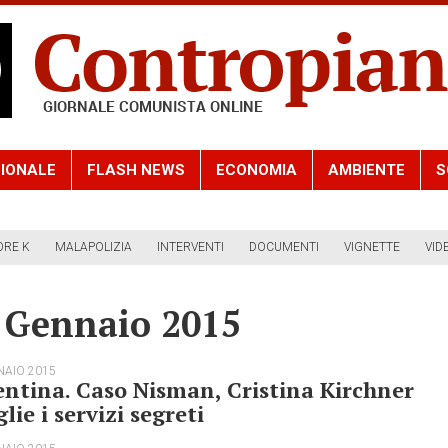
IONALE
FLASH NEWS
ECONOMIA
AMBIENTE
S
ORE K
MALAPOLIZIA
INTERVENTI
DOCUMENTI
VIGNETTE
VID
7 Gennaio 2015
NAIO 2015
ntina. Caso Nisman, Cristina Kirchner
glie i servizi segreti