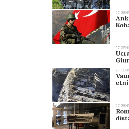
27 GEN
Anka
Koba
27 GEN
Ucra
Giun
27 GEN
Vaur
etni
27 GEN
Roma
dist