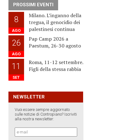
PROSSIMI EVENTI
Milano. L’inganno della
8
tregua, il genocidio dei
palestinesi continua
AGO
Pap Camp 2026 a
26
Paestum, 26-30 agosto
AGO
Roma, 11-12 settembre.
11
Figli della stessa rabbia
SET
NEWSLETTER
Vuoi essere sempre aggiornato
sulle notizie di Contropiano? Iscriviti
alla nostra newsletter: