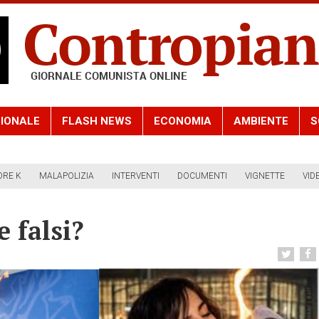
IONALE
FLASH NEWS
ECONOMIA
AMBIENTE
S
ORE K
MALAPOLIZIA
INTERVENTI
DOCUMENTI
VIGNETTE
VID
 falsi?