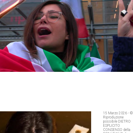
15 Marzo 2026
- ©
Riproduzione
possibile DIETRO
ESPLICITO
CONSENSO della