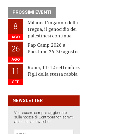
PROSSIMI EVENTI
Milano. L’inganno della
8
tregua, il genocidio dei
palestinesi continua
AGO
Pap Camp 2026 a
26
Paestum, 26-30 agosto
AGO
Roma, 11-12 settembre.
11
Figli della stessa rabbia
SET
NEWSLETTER
Vuoi essere sempre aggiornato
sulle notizie di Contropiano? Iscriviti
alla nostra newsletter: