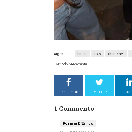
Argomenti:
brucia
foto
khamenei
‹
Articolo precedente
FACEBOOK
TWITTER
LINK
1 Commento
Rosaria D’Errico