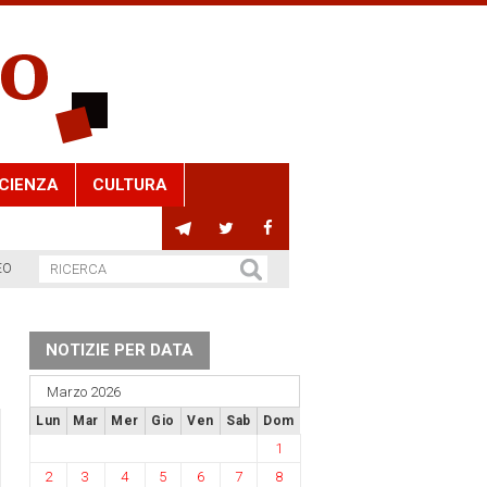
CIENZA
CULTURA
EO
NOTIZIE PER DATA
Marzo 2026
Lun
Mar
Mer
Gio
Ven
Sab
Dom
1
2
3
4
5
6
7
8