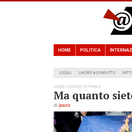
HOME
POLITICA
INTERNAZ
LOCALI
LAVORO & CONFLITTO
FATT
/
/
HOME
CORSIVO DI FIRMA
Ma quanto siete
di
Ipazia