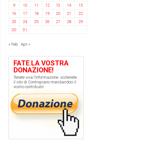
9
10
11
12
13
14
15
16
17
18
19
20
21
22
23
24
25
26
27
28
29
30
31
« Feb
Apr »
FATE LA VOSTRA
DONAZIONE!
Tenete viva l’informazione: sostenete
il sito di Contropiano mandandoci il
vostro contributo!