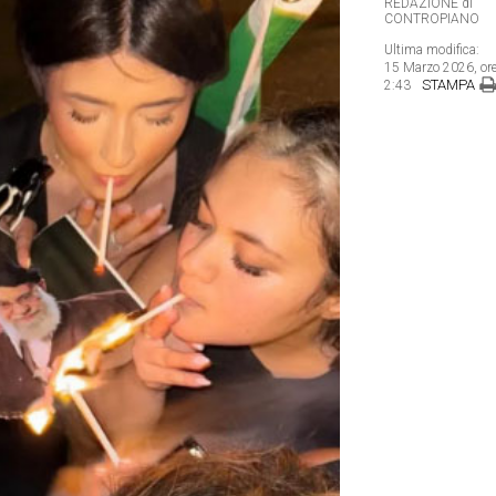
REDAZIONE di
CONTROPIANO
Ultima modifica:
15 Marzo 2026, or
STAMPA
2:43