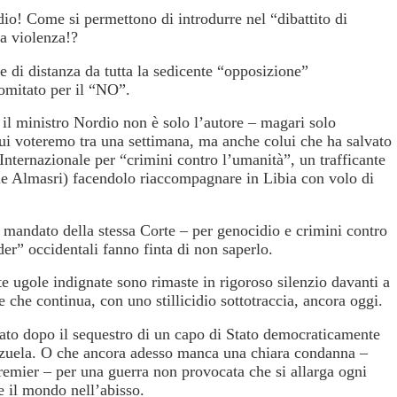
io! Come si permettono di introdurre nel “dibattito di
a violenza!?
 di distanza da tutta la sedicente “opposizione”
omitato per il “NO”.
 il ministro Nordio non è solo l’autore – magari solo
cui voteremo tra una settimana, ma anche colui che ha salvato
Internazionale per “crimini contro l’umanità”, un trafficante
tale Almasri) facendolo riaccompagnare in Libia con volo di
 mandato della stessa Corte – per genocidio e crimini contro
der” occidentali fanno finta di non saperlo.
te ugole indignate sono rimaste in rigoroso silenzio davanti a
e che continua, con uno stillicidio sottotraccia, ancora oggi.
zato dopo il sequestro di un capo di Stato democraticamente
enezuela. O che ancora adesso manca una chiara condanna –
premier – per una guerra non provocata che si allarga ogni
e il mondo nell’abisso.