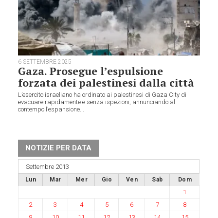
6 SETTEMBRE 2025
Gaza. Prosegue l’espulsione
forzata dei palestinesi dalla città
L’esercito israeliano ha ordinato ai palestinesi di Gaza City di
evacuare rapidamente e senza ispezioni, annunciando al
contempo l’espansione...
NOTIZIE PER DATA
Settembre 2013
Lun
Mar
Mer
Gio
Ven
Sab
Dom
1
2
3
4
5
6
7
8
9
10
11
12
13
14
15