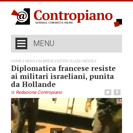
MENU
/
/
/
/
HOME
NEWS
IN BREVE
ESTERI (FLASH NEWS)
Diplomatica francese resiste
ai militari israeliani, punita
da Hollande
di
Redazione Contropiano