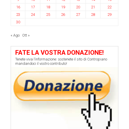
16
17
18
19
20
21
22
23
24
25
26
27
28
29
30
« Ago
Ott »
FATE LA VOSTRA DONAZIONE!
Tenete viva l’informazione: sostenete il sito di Contropiano
mandandoci il vostro contributo!