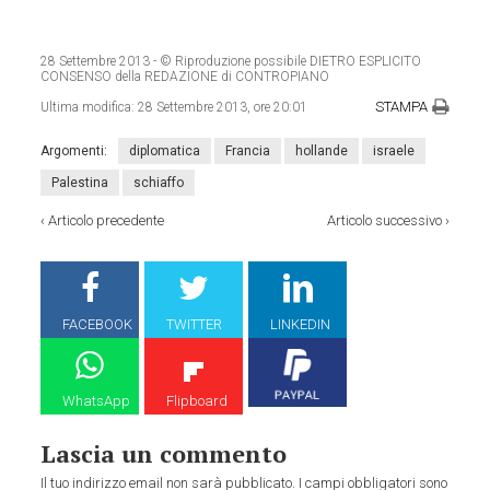
28 Settembre 2013
- © Riproduzione possibile DIETRO ESPLICITO
CONSENSO della REDAZIONE di CONTROPIANO
STAMPA
Ultima modifica:
28 Settembre 2013, ore 20:01
Argomenti:
diplomatica
Francia
hollande
israele
Palestina
schiaffo
‹
Articolo precedente
Articolo successivo
›
FACEBOOK
TWITTER
LINKEDIN
WhatsApp
Flipboard
Lascia un commento
Il tuo indirizzo email non sarà pubblicato.
I campi obbligatori sono