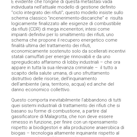
È evidente che l’origine di questa metastasi vada
individuata nell’attuale modello di gestione definito
“ciclo integrato dei rifiuti”; questo modello insiste sullo
schema classico “incenerimento-discariche” e risulta
logicamente finalizzato alle esigenze di combustibile
da rifiuti (CDR) di mega inceneritori, intesi come
impianti definitivi per lo smaltimento dei rifiuti; uno
schema che propone il recupero energetico come
finalità ultima del trattamento dei rifiuti,
economicamente sostenuto solo da scellerati incentivi
statali camuffati per energie rinnovabili e da uno
spregiudicato affarismo di lobby industriali – che ora
appare in tutta la sua rilevanza criminale – il tutto a
scapito della salute umana, di uno sfruttamento
distruttivo delle risorse, dell’inquinamento
dell’ambiente (aria, territorio, acqua) ed anche del
danno economico collettivo.
Questo comporta inevitabilmente l’abbandono di tutti
quei sistemi industriali di trattamento dei rifiuti che si
basano su forme di combustione, a partire dal
gassificatore di Malagrotta, che non deve essere
rimesso in funzione, per finire con un ripensamento
rispetto ai biodigestori e alla produzione anaerobica di
biogas – tecnologia altamente inquinante rispetto al