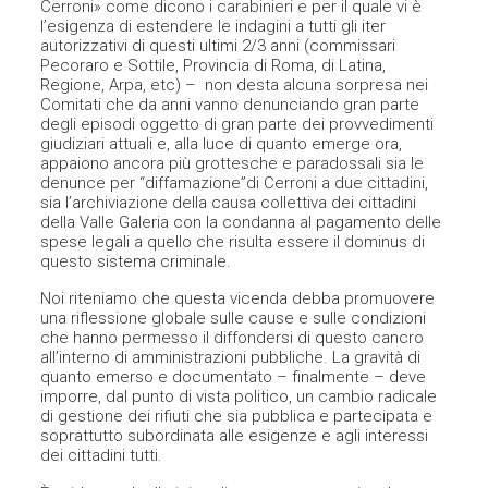
Cerroni» come dicono i carabinieri e per il quale vi è
l’esigenza di estendere le indagini a tutti gli iter
autorizzativi di questi ultimi 2/3 anni (commissari
Pecoraro e Sottile, Provincia di Roma, di Latina,
Regione, Arpa, etc) – non desta alcuna sorpresa nei
Comitati che da anni vanno denunciando gran parte
degli episodi oggetto di gran parte dei provvedimenti
giudiziari attuali e, alla luce di quanto emerge ora,
appaiono ancora più grottesche e paradossali sia le
denunce per “diffamazione”di Cerroni a due cittadini,
sia l’archiviazione della causa collettiva dei cittadini
della Valle Galeria con la condanna al pagamento delle
spese legali a quello che risulta essere il dominus di
questo sistema criminale.
Noi riteniamo che questa vicenda debba promuovere
una riflessione globale sulle cause e sulle condizioni
che hanno permesso il diffondersi di questo cancro
all’interno di amministrazioni pubbliche. La gravità di
quanto emerso e documentato – finalmente – deve
imporre, dal punto di vista politico, un cambio radicale
di gestione dei rifiuti che sia pubblica e partecipata e
soprattutto subordinata alle esigenze e agli interessi
dei cittadini tutti.