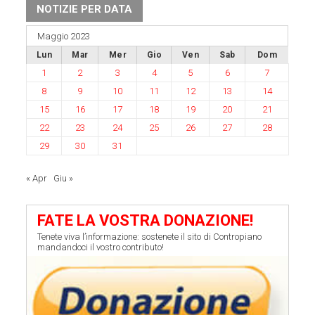
NOTIZIE PER DATA
Maggio 2023
Lun
Mar
Mer
Gio
Ven
Sab
Dom
1
2
3
4
5
6
7
8
9
10
11
12
13
14
15
16
17
18
19
20
21
22
23
24
25
26
27
28
29
30
31
« Apr
Giu »
FATE LA VOSTRA DONAZIONE!
Tenete viva l’informazione: sostenete il sito di Contropiano
mandandoci il vostro contributo!