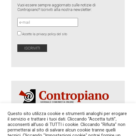
Vuoi essere sempre aggiornato sulle notizie di
Contropiano? Iscriviti alla nostra newsletter:
Accetto la privacy policy del sito
Questo sito utilizza cookie e strumenti analoghi per erogare
il servizio e trattare i tuoi dati. Cliccando “Accetta tutti”,
Autorizzazione del Tribunale di Roma 286 del 31
acconsenti all'uso di TUTTI i cookie. Cliccando "Rifiuta" non
dicembre 2014. Direttore Responsabile: Sergio
permetterai al sito di salvare alcun cookie tranne quelli
Cararo. Indirizzo: V.Casalbruciato 27- sc. B - 00159
tecnici. Cliccando "Impostazioni cookie" potrai fornire un