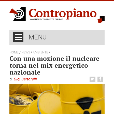
MENU
/
/
/
HOME
NEWS
AMBIENTE
Con una mozione il nucleare
torna nel mix energetico
nazionale
di
Gigi Sartorelli