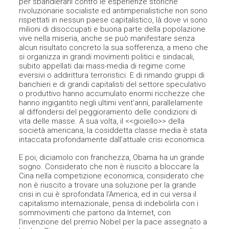
per sbandierarli contro le esperienze storiche
rivoluzionarie socialiste ed antimperialistiche non sono
rispettati in nessun paese capitalistico, là dove vi sono
milioni di disoccupati e buona parte della popolazione
vive nella miseria, anche se può manifestare senza
alcun risultato concreto la sua sofferenza, a meno che
si organizza in grandi movimenti politici e sindacali,
subito appellati dai mass-media di regime come
eversivi o addirittura terroristici. E di rimando gruppi di
banchieri e di grandi capitalisti del settore speculativo
o produttivo hanno accumulato enormi ricchezze che
hanno ingigantito negli ultimi vent’anni, parallelamente
al diffondersi del peggioramento delle condizioni di
vita delle masse. A sua volta, il <<gioiello>> della
società americana, la cosiddetta classe media è stata
intaccata profondamente dall’attuale crisi economica.
E poi, diciamolo con franchezza, Obama ha un grande
sogno. Considerato che non è riuscito a bloccare la
Cina nella competizione economica, considerato che
non è riuscito a trovare una soluzione per la grande
crisi in cui è sprofondata l’America, ed in cui versa il
capitalismo internazionale, pensa di indebolirla con i
sommovimenti che partono da Internet, con
l’invenzione del premio Nobel per la pace assegnato a