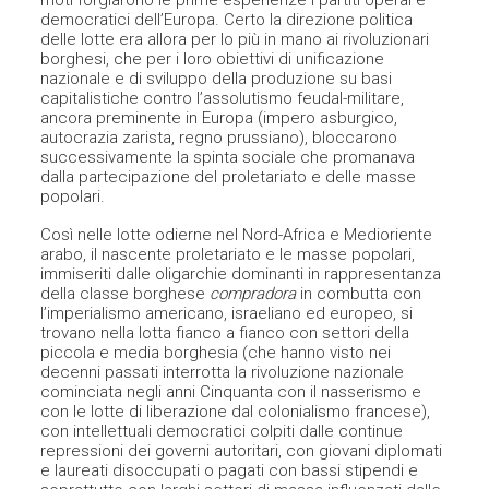
moti forgiarono le prime esperienze i partiti operai e
democratici dell’Europa. Certo la direzione politica
delle lotte era allora per lo più in mano ai rivoluzionari
borghesi, che per i loro obiettivi di unificazione
nazionale e di sviluppo della produzione su basi
capitalistiche contro l’assolutismo feudal-militare,
ancora preminente in Europa (impero asburgico,
autocrazia zarista, regno prussiano), bloccarono
successivamente la spinta sociale che promanava
dalla partecipazione del proletariato e delle masse
popolari.
Così nelle lotte odierne nel Nord-Africa e Medioriente
arabo, il nascente proletariato e le masse popolari,
immiseriti dalle oligarchie dominanti in rappresentanza
della classe borghese
compradora
in combutta con
l’imperialismo americano, israeliano ed europeo, si
trovano nella lotta fianco a fianco con settori della
piccola e media borghesia (che hanno visto nei
decenni passati interrotta la rivoluzione nazionale
cominciata negli anni Cinquanta con il nasserismo e
con le lotte di liberazione dal colonialismo francese),
con intellettuali democratici colpiti dalle continue
repressioni dei governi autoritari, con giovani diplomati
e laureati disoccupati o pagati con bassi stipendi e