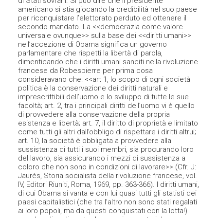
di Stati sovrani. Si può dire che il presidente
americano si stia giocando la credibilità nel suo paese
per riconquistare l’elettorato perduto ed ottenere il
secondo mandato. La <<democrazia come valore
universale ovunque>> sulla base dei <<diritti umani>>
nell’accezione di Obama significa un governo
parlamentare che rispetti la libertà di parola,
dimenticando che i diritti umani sanciti nella rivoluzione
francese da Robespierre per prima cosa
consideravano che: <<art 1, lo scopo di ogni società
politica è la conservazione dei diritti naturali e
imprescrittibili dell’uomo e lo sviluppo di tutte le sue
facoltà; art. 2, tra i principali diritti dell’uomo vi è quello
di provvedere alla conservazione della propria
esistenza e libertà; art. 7, il diritto di proprietà e limitato
come tutti gli altri dall’obbligo di rispettare i diritti altrui;
art. 10, la società è obbligata a provvedere alla
sussistenza di tutti i suoi membri, sia procurando loro
del lavoro, sia assicurando i mezzi di sussistenza a
coloro che non sono in condizioni di lavorare>> (Cfr. J:
Jaurès, Storia socialista della rivoluzione francese, vol.
IV, Editori Riuniti, Roma, 1969, pp. 363-366). I diritti umani,
di cui Obama si vanta e con lui quasi tutti gli statisti dei
paesi capitalistici (che tra l’altro non sono stati regalati
ai loro popoli, ma da questi conquistati con la lotta!)