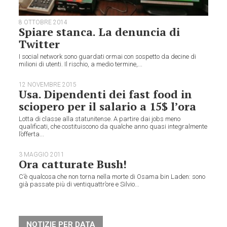
8 OTTOBRE 2014
Spiare stanca. La denuncia di
Twitter
I social network sono guardati ormai con sospetto da decine di
milioni di utenti. Il rischio, a medio termine,...
12 NOVEMBRE 2015
Usa. Dipendenti dei fast food in
sciopero per il salario a 15$ l’ora
Lotta di classe alla statunitense. A partire dai jobs meno
qualificati, che costituiscono da qualche anno quasi integralmente
l’offerta...
3 MAGGIO 2011
Ora catturate Bush!
C’è qualcosa che non torna nella morte di Osama bin Laden: sono
già passate più di ventiquattr’ore e Silvio...
NOTIZIE PER DATA