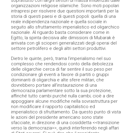
soprattutto con larghi settori di massa influenzati dalle
organizzazioni religiose islamiche. Sono moti popolari
intrapresi per risolvere due questioni importanti per la
storia di questi paesi e di questi popoli: quella di una
reale indipendenza nazionale e quella sociale in
seguito allo sfruttamento imperialistico ed oligarchico
nazionale. Al riguardo basta considerare come in
Egitto, la spinta decisiva alle dimissioni di Mubarak è
arrivata con gli scioperi generalizzati degli operai del
settore petrolifero e degli altri settori produttivi.
Dietro le quinte, però, trama l’imperialismo nel suo
complesso che rendendosi conto della debolezza
delle oligarchie cerca di far sentire il suo peso per
condizionare gli eventi a favore di partiti o gruppi
dominanti di oligarchia e alte sfere militari, che
dovrebbero portare all’instaurazione di una
democrazia parlamentare sotto la sua protezione,
affinché tutto cambi purché nulla cambi; cioè a dire
appoggiare alcune modifiche nella sovrastruttura per
non modificare il rapporto capitalistico ed
imperialistico di sfruttamento. Da questo punto di vista
le azioni del presidente americano sono state
sfacciate, in direzione di una cosiddetta <<transizione
verso la democrazia>>, quindi interferendo negli affari