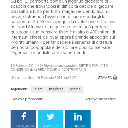
Liu-bo. Si comporta come un ingenuo giocatore di
scacchi che trovandosi in difficoltà decide di giocare
d’assalto, il tutto per tutto, magari perdendo alcuni
pezzi, distraendo l’avversario e riuscire a dargli lo
scacco matto. Se <<appoggia la rivoluzione dal basso
nel Nord-Africa>> e magari da questa può perdere
qualcosa il suo pensiero fisso è rivolto ai 400 milioni di
internauti cinesi, dai quali spera il grande appoggio sui
<<diritti umani>> per far cadere il sistema di dittatura
democratico-popolare della Cina e così conservare
l’egemonia mondiale che sta perdendo.
16 Febbraio 2011
- © Riproduzione possibile DIETRO ESPLICITO
CONSENSO della REDAZIONE di CONTROPIANO
STAMPA
Ultima modifica:
16 Febbraio 2011, ore 7:27
Argomenti:
islam
maghreb
obama
‹
Articolo precedente
Articolo successivo
›
FACEBOOK
TWITTER
LINKEDIN