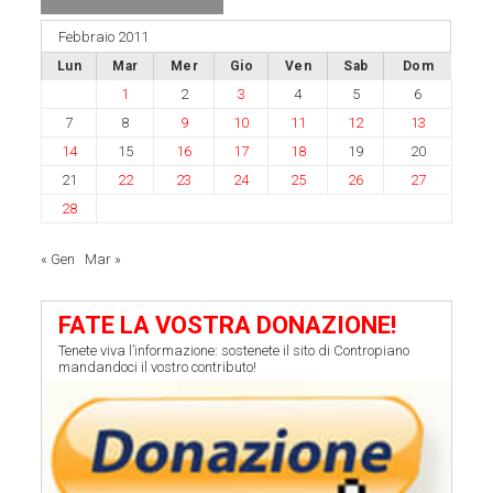
Febbraio 2011
Lun
Mar
Mer
Gio
Ven
Sab
Dom
1
2
3
4
5
6
7
8
9
10
11
12
13
14
15
16
17
18
19
20
21
22
23
24
25
26
27
28
« Gen
Mar »
FATE LA VOSTRA DONAZIONE!
Tenete viva l’informazione: sostenete il sito di Contropiano
mandandoci il vostro contributo!