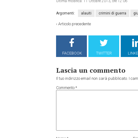
Ultima modifica:
11 Ottobre 2013, ore 12:06
Argomenti:
alauiti
crimini di guerra
giu
‹
Articolo precedente
FACEBOOK
TWITTER
LINK
Lascia un commento
Il tuo indirizzo email non sarà pubblicato.
I cam
Commento
*