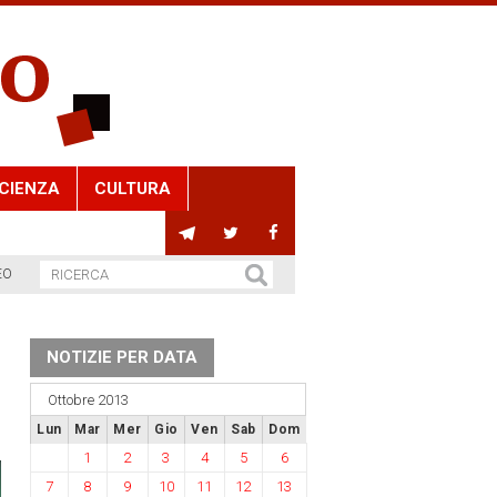
CIENZA
CULTURA
EO
NOTIZIE PER DATA
Ottobre 2013
Lun
Mar
Mer
Gio
Ven
Sab
Dom
1
2
3
4
5
6
7
8
9
10
11
12
13