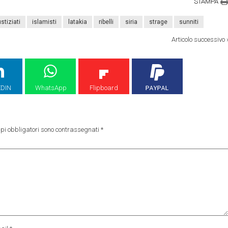
STAMPA
stiziati
islamisti
latakia
ribelli
siria
strage
sunniti
Articolo successivo
EDIN
WhatsApp
Flipboard
pi obbligatori sono contrassegnati
*