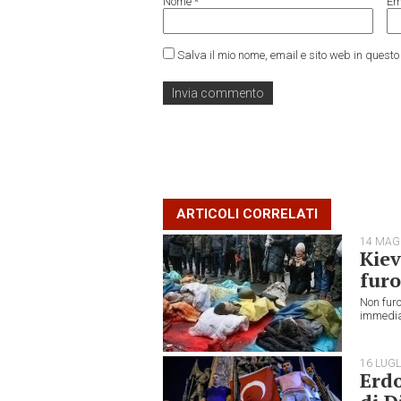
Nome
*
Em
Salva il mio nome, email e sito web in ques
ARTICOLI CORRELATI
14 MAG
Kiev
furo
Non furo
immedia
16 LUGL
Erdo