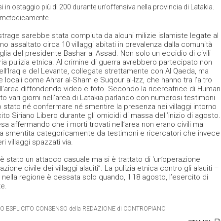
 in ostaggio più di 200 durante un’offensiva nella provincia di Latakia.
ti metodicamente.
rage sarebbe stata compiuta da alcuni milizie islamiste legate al
o assaltato circa 10 villaggi abitati in prevalenza dalla comunità
iglia del presidente Bashar al Assad. Non solo un eccidio di civili
ia pulizia etnica. Al crimine di guerra avrebbero partecipato non
ell’Iraq e del Levante, collegate strettamente con Al Qaeda, ma
 locali come Ahrar al-Sham e Suqour al-Izz, che hanno tra l’altro
ll’area diffondendo video e foto. Secondo la ricercatrice di Human
 vari giorni nell’area di Latakia parlando con numerosi testimoni
o stato né confermare né smentire la presenza nei villaggi intorno
rcito Siriano Libero durante gli omicidi di massa dell’inizio di agosto.
esa affermando che i morti trovati nell’area non erano civili ma
ia smentita categoricamente da testimoni e ricercatori che invece
ri villaggi spazzati via.
stato un attacco casuale ma si è trattato di ‘un’operazione
one civile dei villaggi alauiti”. La pulizia etnica contro gli alauiti –
– nella regione è cessata solo quando, il 18 agosto, l’esercito di
e.
IETRO ESPLICITO CONSENSO della REDAZIONE di CONTROPIANO