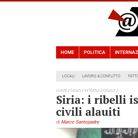
HOME
POLITICA
INTERNAZ
LOCALI
LAVORO & CONFLITTO
FATT
/
/
/
HOME
NEWS
INTERNAZIONALE
Siria: i ribelli
civili alauiti
di
Marco Santopadre