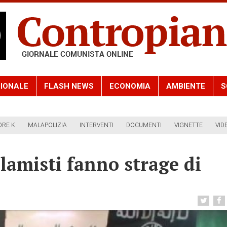
IONALE
FLASH NEWS
ECONOMIA
AMBIENTE
S
ORE K
MALAPOLIZIA
INTERVENTI
DOCUMENTI
VIGNETTE
VID
 islamisti fanno strage di