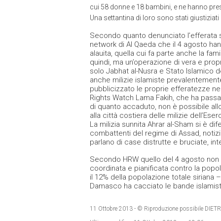
cui 58 donne e 18 bambini, e ne hanno presi
Una settantina di loro sono stati giustizia
Secondo quanto denunciato l’efferata st
network di Al Qaeda che il 4 agosto hann
alauita, quella cui fa parte anche la fam
quindi, ma un’operazione di vera e propr
solo Jabhat al-Nusra e Stato Islamico d
anche milizie islamiste prevalentemente
pubblicizzato le proprie efferatezze ne
Rights Watch Lama Fakih, che ha passato
di quanto accaduto, non è possibile all
alla città costiera delle milizie dell’Ese
La milizia sunnita Ahrar al-Sham si è dif
combattenti del regime di Assad, notiz
parlano di case distrutte e bruciate, inte
Secondo HRW quello del 4 agosto non è 
coordinata e pianificata contro la popolazi
il 12% della popolazione totale siriana 
Damasco ha cacciato le bande islamist
11 Ottobre 2013
- © Riproduzione possibile D