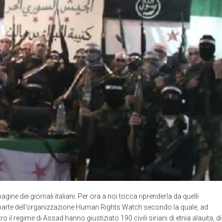
agine dei giornali italiani. Per ora a noi tocca riprenderla da quelli
a parte dell’organizzazione Human Rights Watch secondo la quale, ad
 il regime di Assad hanno giustiziato 190 civili siriani di etnia alauita, di