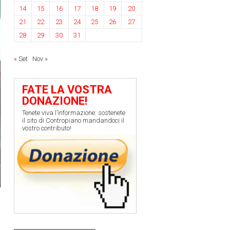
14
15
16
17
18
19
20
21
22
23
24
25
26
27
28
29
30
31
« Set
Nov »
FATE LA VOSTRA
DONAZIONE!
Tenete viva l’informazione: sostenete
il sito di Contropiano mandandoci il
vostro contributo!