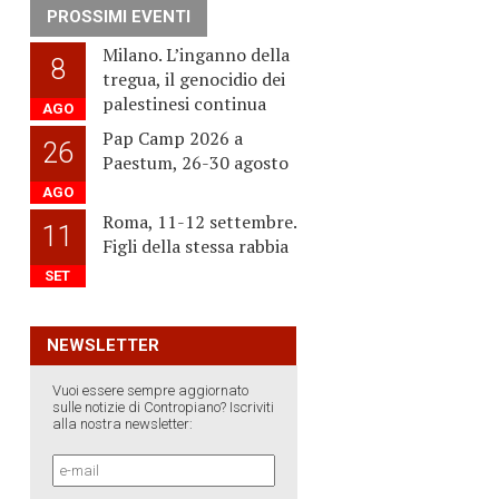
PROSSIMI EVENTI
Milano. L’inganno della
8
tregua, il genocidio dei
palestinesi continua
AGO
Pap Camp 2026 a
26
Paestum, 26-30 agosto
AGO
Roma, 11-12 settembre.
11
Figli della stessa rabbia
SET
NEWSLETTER
Vuoi essere sempre aggiornato
sulle notizie di Contropiano? Iscriviti
alla nostra newsletter: