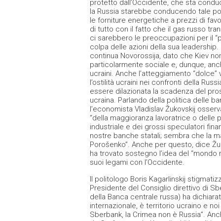
protetto dall’Occidente, che sta condu
la Russia starebbe conducendo tale poli
le forniture energetiche a prezzi di favo
di tutto con il fatto che il gas russo tran
ci sarebbero le preoccupazioni per il 
colpa delle azioni della sua leadership.
continua Novorossija, dato che Kiev no
particolarmente sociale e, dunque, anc
ucraini. Anche l’atteggiamento “dolce” ve
l’ostilità ucraini nei confronti della R
essere dilazionata la scadenza del pr
ucraina. Parlando della politica delle 
l’economista Vladislav Žukovskij osserv
“della maggioranza lavoratrice o delle 
industriale e dei grossi speculatori fina
nostre banche statali; sembra che la ma
Porošenko”. Anche per questo, dice Žuk
ha trovato sostegno l’idea del “mondo r
suoi legami con l’Occidente.
Il politologo Boris Kagarlinskij stigmat
Presidente del Consiglio direttivo di Sb
della Banca centrale russa) ha dichiarat
internazionale, è territorio ucraino e no
Sberbank, la Crimea non è Russia”. Anch