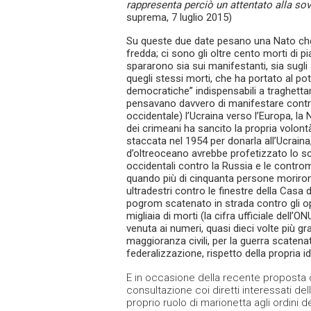
rappresenta perciò un attentato alla sov
suprema, 7 luglio 2015)
Su queste due date pesano una Nato che s
fredda; ci sono gli oltre cento morti di 
spararono sia sui manifestanti, sia sugli a
quegli stessi morti, che ha portato al po
democratiche” indispensabili a traghettar
pensavano davvero di manifestare contro
occidentale) l’Ucraina verso l’Europa, la
dei crimeani ha sancito la propria volontà 
staccata nel 1954 per donarla all’Ucraina
d’oltreoceano avrebbe profetizzato lo sci
occidentali contro la Russia e le contr
quando più di cinquanta persone morirono
ultradestri contro le finestre della Casa d
pogrom scatenato in strada contro gli op
migliaia di morti (la cifra ufficiale del
venuta ai numeri, quasi dieci volte più gra
maggioranza civili, per la guerra scatena
federalizzazione, rispetto della propria i
E in occasione della recente proposta d
consultazione coi diretti interessati del
proprio ruolo di marionetta agli ordini d