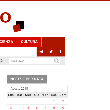
CIENZA
CULTURA
EO
NOTIZIE PER DATA
Agosto 2015
Lun
Mar
Mer
Gio
Ven
Sab
Dom
1
2
3
4
5
6
7
8
9