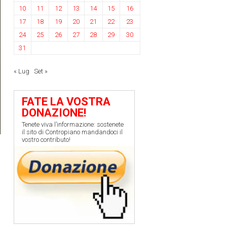
10
11
12
13
14
15
16
17
18
19
20
21
22
23
24
25
26
27
28
29
30
31
« Lug
Set »
FATE LA VOSTRA
DONAZIONE!
Tenete viva l’informazione: sostenete
il sito di Contropiano mandandoci il
vostro contributo!