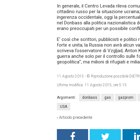
In generale, il Centro Levada rileva co
cittadino russo per la situazione ucraina; m
ingerenza occidentale, oggi la percentuale
nel Donbass alla politica nazionalistica d
erano preoccupati per un possibile conflit
E’ così che scrittori, pubblicisti e polit
forte e unita; la Russia non avrà alcun va
scriveva l’osservatore di Vzgljad, Anton Kr
guerra anche solo per il controllo sulle f
geopolitica”, ma milioni di rifugiati e miliar
11 Agosto 2015
- © Riproduzione possibile DI
Ultima modifica:
11 Agosto 2015, ore 5:15
Argomenti:
donbass
gas
gazprom
USA
‹
Articolo precedente