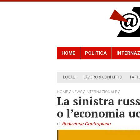
HOME
POLITICA
INTERNAZ
LOCALI
LAVORO & CONFLITTO
FATT
/
/
/
HOME
NEWS
INTERNAZIONALE
La sinistra rus
o l’economia u
di
Redazione Contropiano