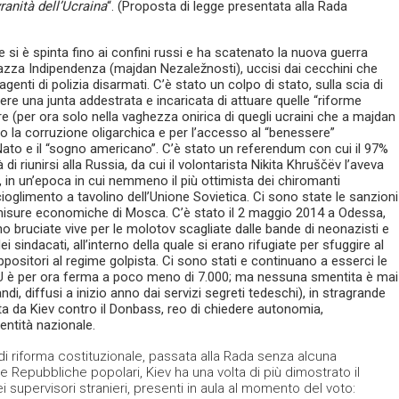
ranità dell’Ucraina
“. (Proposta di legge presentata alla Rada
i è spinta fino ai confini russi e ha scatenato la nuova guerra
piazza Indipendenza (majdan Nezaležnosti), uccisi dai cecchini che
genti di polizia disarmati. C’è stato un colpo di stato, sulla scia di
tere una junta addestrata e incaricata di attuare quelle “riforme
e (per ora solo nella vaghezza onirica di quegli ucraini che a majdan
 la corruzione oligarchica e per l’accesso al “benessere”
 Nato e il “sogno americano”. C’è stato un referendum con cui il 97%
di riunirsi alla Russia, da cui il volontarista Nikita Khruščëv l’aveva
, in un’epoca in cui nemmeno il più ottimista dei chiromanti
oglimento a tavolino dell’Unione Sovietica. Ci sono state le sanzioni
omisure economiche di Mosca. C’è stato il 2 maggio 2014 a Odessa,
 bruciate vive per le molotov scagliate dalle bande di neonazisti e
ei sindacati, all’interno della quale si erano rifugiate per sfuggire al
positori al regime golpista. Ci sono stati e continuano a esserci le
l’ONU è per ora ferma a poco meno di 7.000; ma nessuna smentita è mai
ndi, diffusi a inizio anno dai servizi segreti tedeschi), in stragrande
ta da Kiev contro il Donbass, reo di chiedere autonomia,
dentità nazionale.
i riforma costituzionale, passata alla Rada senza alcuna
le Repubbliche popolari, Kiev ha una volta di più dimostrato il
ei supervisori stranieri, presenti in aula al momento del voto: