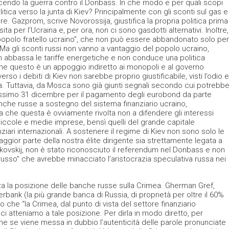
cendo la guerra contro il Donbass. In che modo e per quali scopi
tica verso la junta di Kiev? Principalmente con gli sconti sul gas e
re. Gazprom, scrive Novorossija, giustifica la propria politica prima
sita per l’Ucraina e, per ora, non ci sono gasdotti alternativi. Inoltre,
“popolo fratello ucraino”, che non può essere abbandonato solo per
 Ma gli sconti russi non vanno a vantaggio del popolo ucraino,
n abbassa le tariffe energetiche e non conduce una politica
he questo è un appoggio indiretto ai monopoli e al governo
rso i debiti di Kiev non sarebbe proprio giustificabile, visti l’odio e
ussia. Tuttavia, da Mosca sono già giunti segnali secondo cui potrebb
ossimo 31 dicembre per il pagamento degli eurobond da parte
banche russe a sostegno del sistema finanziario ucraino,
a che questa è ovviamente rivolta non a difendere gli interessi
piccole e medie imprese, bensì quelli del grande capitale
nziari internazionali. A sostenere il regime di Kiev non sono solo le
ggior parte della nostra élite dirigente sia strettamente legata a
ovskij, non è stato riconosciuto il referendum nel Donbass e non
usso” che avrebbe minacciato l’aristocrazia speculativa russa nei
izza la posizione delle banche russe sulla Crimea. Gherman Gref,
erbank (la più grande banca di Russia, di proprietà per oltre il 60%
o che “la Crimea, dal punto di vista del settore finanziario
i ci atteniamo a tale posizione. Per dirla in modo diretto, per
e se viene messa in dubbio l’autenticità delle parole pronunciate