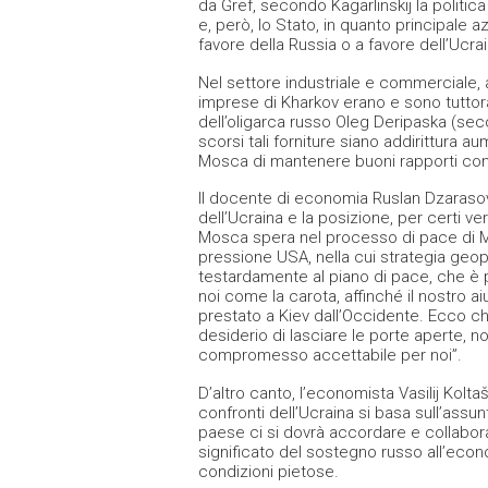
da Gref, secondo Kagarlinskij la politi
e, però, lo Stato, in quanto principale 
favore della Russia o a favore dell’Ucrai
Nel settore industriale e commerciale, a
imprese di Kharkov erano e sono tuttora
dell’oligarca russo Oleg Deripaska (se
scorsi tali forniture siano addirittura a
Mosca di mantenere buoni rapporti con
Il docente di economia Ruslan Dzarasov 
dell’Ucraina e la posizione, per certi v
Mosca spera nel processo di pace di Mi
pressione USA, nella cui strategia geopo
testardamente al piano di pace, che è p
noi come la carota, affinché il nostro ai
prestato a Kiev dall’Occidente. Ecco che
desiderio di lasciare le porte aperte, no
compromesso accettabile per noi”.
D’altro canto, l’economista Vasilij Kolt
confronti dell’Ucraina si basa sull’assu
paese ci si dovrà accordare e collabora
significato del sostegno russo all’econ
condizioni pietose.