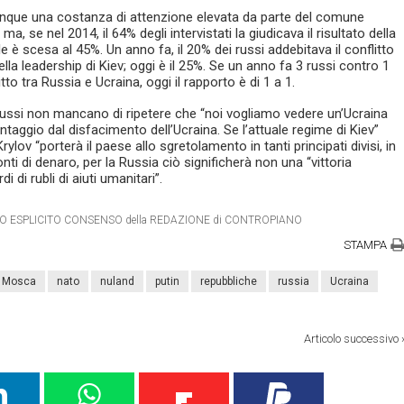
munque una costanza di attenzione elevata da parte del comune
a, se nel 2014, il 64% degli intervistati la giudicava il risultato della
 è scesa al 45%. Un anno fa, il 20% dei russi addebitava il conflitto
ella leadership di Kiev; oggi è il 25%. Se un anno fa 3 russi contro 1
to tra Russia e Ucraina, oggi il rapporto è di 1 a 1.
ici russi non mancano di ripetere che “noi vogliamo vedere un’Ucraina
ntaggio dal disfacimento dell’Ucraina. Se l’attuale regime di Kiev”
ylov “porterà il paese allo sgretolamento in tanti principati divisi, in
onti di denaro, per la Russia ciò significherà non una “vittoria
di di rubli di aiuti umanitari”.
ETRO ESPLICITO CONSENSO della REDAZIONE di CONTROPIANO
STAMPA
Mosca
nato
nuland
putin
repubbliche
russia
Ucraina
Articolo successivo