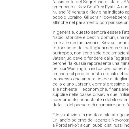
l’assistente del Segretario di stato USA
americano a Kiev Geoffrey Pyatt. A quest
Nuland “è venuta a Kiev e ha indicato 
popolo ucraino. Gli ucraini dovrebbero 
affinché nel parlamento comparisse un 
In generale, questo sembra essere l’at
“radici storiche e destini comuni, una 
rime alle declamazioni di Kiev sui peric
terroristiche dei battaglioni neonazisti
purtroppo, non sono solo declamazioni, 
Jatsenjuk, deve difendere dalla “aggres
perché “la Russia rappresenta una mina
per cui Washington indica per nome e cog
rimanere al proprio posto e quali debba
consenso che ancora riesce a ritagliars
collo e uno Jatsenjuk ormai prossimo a
alle richieste – economiche, finanziar
supplire nelle casse di Kiev a quei milia
apertamente, nonostante i debiti esteri e
default del paese e di rinunciare perciò
E le valutazioni in merito a tale attegg
Un lancio odierno dell’agenzia Novorossi
a Porošenko”: alcuni pubblicisti russi 