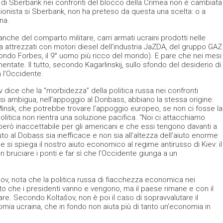
ca di Sberbank nei confronti del blocco della Crimea non è cambiata
azionista si Sberbank, non ha preteso da questa una scelta: o a
na.
nche del comparto militare, carri armati ucraini prodotti nelle
 attrezzati con motori diesel dell’industria JaZDA, del gruppo GAZ
condo Forbes, il 9° uomo più ricco del mondo). E pare che nei mesi
umentate. Il tutto, secondo Kagarlinskij, sullo sfondo del desiderio di
 l’Occidente.
dice che la “morbidezza” della politica russa nei confronti
ersi ambigua, nell’appoggio al Donbass, abbiano la stessa origine:
nsk, che potrebbe trovare l’appoggio europeo, se non ci fosse la
litica non rientra una soluzione pacifica. “Noi ci attacchiamo
erò inaccettabile per gli americani e che essi tengono davanti a
uto al Dobass sia inefficace e non sia all’altezza dell’aiuto enorme
 si spiega il nostro aiuto economico al regime antirusso di Kiev: il
n bruciare i ponti e far sì che l’Occidente giunga a un
ašov, nota che la politica russa di fiacchezza economica nei
nto che i presidenti vanno e vengono, ma il paese rimane e con il
re. Secondo Koltašov, non è poi il caso di sopravvalutare il
omia ucraina, che in fondo non aiuta più di tanto un’economia in