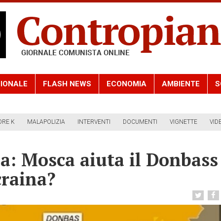
IONALE
FLASH NEWS
ECONOMIA
AMBIENTE
S
ORE K
MALAPOLIZIA
INTERVENTI
DOCUMENTI
VIGNETTE
VID
sa: Mosca aiuta il Donbass
craina?