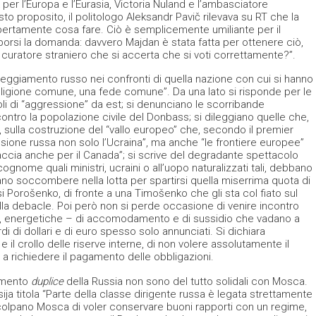
 per l’Europa e l’Eurasia, Victoria Nuland e l’ambasciatore
o proposito, il politologo Aleksandr Pavič rilevava su RT che la
apertamente cosa fare. Ciò è semplicemente umiliante per il
porsi la domanda: davvero Majdan è stata fatta per ottenere ciò,
curatore straniero che si accerta che si voti correttamente?”.
teggiamento russo nei confronti di quella nazione con cui si hanno
religione comune, una fede comune”. Da una lato si risponde per le
oli di “aggressione” da est; si denunciano le scorribande
 contro la popolazione civile del Donbass; si dileggiano quelle che,
sulla costruzione del “vallo europeo” che, secondo il premier
sione russa non solo l’Ucraina”, ma anche “le frontiere europee”
ccia anche per il Canada”; si scrive del degradante spettacolo
nome quali ministri, ucraini o all’uopo naturalizzati tali, debbano
no soccombere nella lotta per spartirsi quella miserrima quota di
i Porošenko, di fronte a una Timošenko che gli sta col fiato sul
lla debacle. Poi però non si perde occasione di venire incontro
ie, energetiche – di accomodamento e di sussidio che vadano a
rdi di dollari e di euro spesso solo annunciati. Si dichiara
 il crollo delle riserve interne, di non volere assolutamente il
 a richiedere il pagamento delle obbligazioni.
iamento
duplice
della Russia non sono del tutto solidali con Mosca.
ja titola “Parte della classe dirigente russa è legata strettamente
incolpano Mosca di voler conservare buoni rapporti con un regime,