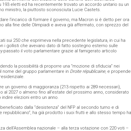
u 193 eletti ed ha recentemente trovato un accordo unitario su un
 ministro, la piuttosto sconosciuta Lucie Castets.
idare l’incarico di formare il governo, ma Macron si è detto per ora
o alla fine delle Olimpiadi e aveva già affermato, con sprezzo del
ti sui 250 che esprimeva nella precedente legislatura, in cui ha
n i gollisti che avevano dato di fatto sostegno esterno sulle
y-passato il voto parlamentare grazie al famigerato articolo
endo la possibilità di proporre una “mozione di sfiducia” nei
 il nome del gruppo parlamentare in
Droite républicaine
, e propende
residenziale.
ere un governo di maggioranza (213 rispetto ai 289 necessari),
o al 2027 o almeno fino all’estate del prossimo anno, considerato
 indire elezioni entro un anno.
eneficiato dalla “desistenza” del NFP al secondo turno e di
te repubblicano”, ha già prodotto i suoi frutti e allo stesso tempo h
enza dell’Assemblea nazionale – alla terza votazione con 220 voti –