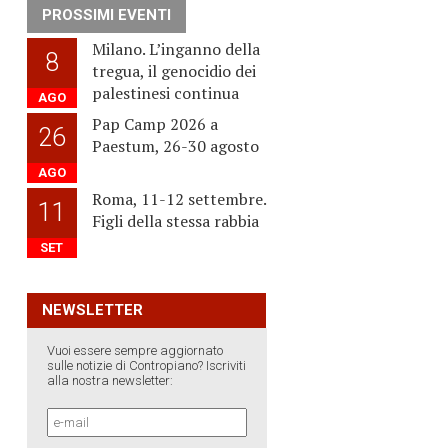
PROSSIMI EVENTI
Milano. L’inganno della
8
tregua, il genocidio dei
palestinesi continua
AGO
Pap Camp 2026 a
26
Paestum, 26-30 agosto
AGO
Roma, 11-12 settembre.
11
Figli della stessa rabbia
SET
NEWSLETTER
Vuoi essere sempre aggiornato
sulle notizie di Contropiano? Iscriviti
alla nostra newsletter: