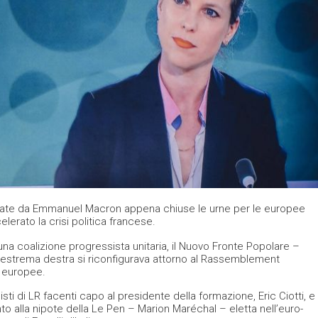
nciate da Emmanuel Macron appena chiuse le urne per le europee
elerato la crisi politica francese.
una coalizione progressista unitaria, il Nuovo Fronte Popolare –
l’estrema destra si riconfigurava attorno al Rassemblement
e europee.
sti di LR facenti capo al presidente della formazione, Eric Ciotti, e
o alla nipote della Le Pen – Marion Maréchal – eletta nell’euro-