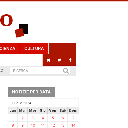
CIENZA
CULTURA
EO
NOTIZIE PER DATA
Luglio 2024
Lun
Mar
Mer
Gio
Ven
Sab
Dom
1
2
3
4
5
6
7
8
9
10
11
12
13
14