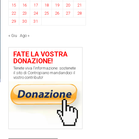
15
16
17
18
19
20
21
22
23
24
25
26
27
28
29
30
31
« Giu
Ago »
FATE LA VOSTRA
DONAZIONE!
Tenete viva l’informazione: sostenete
il sito di Contropiano mandandoci il
vostro contributo!