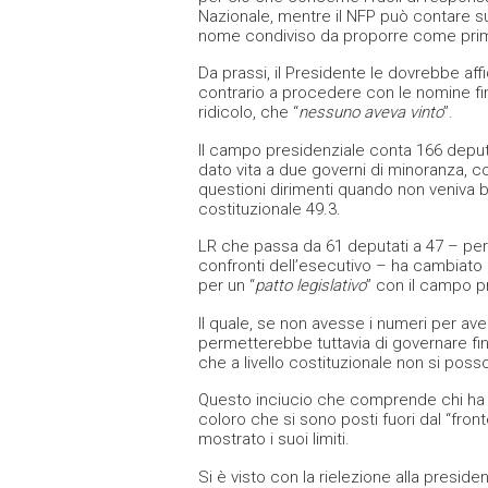
Nazionale, mentre il NFP può contare s
nome condiviso da proporre come primo
Da prassi, il Presidente le dovrebbe aff
contrario a procedere con le nomine fin
ridicolo, che “
nessuno aveva vinto
”.
Il campo presidenziale conta 166 deputa
dato vita a due governi di minoranza, co
questioni dirimenti quando non veniva b
costituzionale 49.3.
LR che passa da 61 deputati a 47 – perd
confronti dell’esecutivo – ha cambiato
per un “
patto legislativo
” con il campo p
Il quale, se non avesse i numeri per av
permetterebbe tuttavia di governare fin
che a livello costituzionale non si posso
Questo inciucio che comprende chi ha b
coloro che si sono posti fuori dal “fron
mostrato i suoi limiti.
Si è visto con la rielezione alla presid