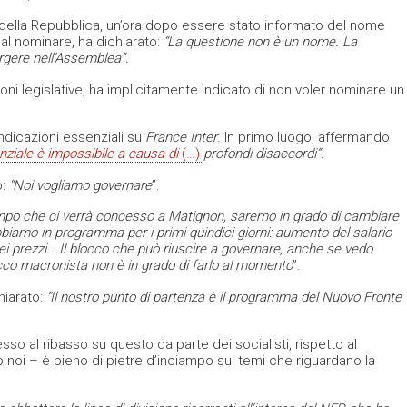
e della Repubblica, un’ora dopo essere stato informato del nome
al nominare, ha dichiarato:
“La questione non è un nome.
La
gere nell’Assemblea”.
ni legislative, ha implicitamente indicato di non voler nominare un
indicazioni essenziali su
France Inter
. In primo luogo, affermando
nziale è impossibile a causa di
(…)
profondi disaccordi”.
o:
“Noi vogliamo governare
”.
empo che ci verrà concesso a Matignon, saremo in grado di cambiare
iamo in programma per i primi quindici giorni: aumento del salario
i prezzi… Il blocco che può riuscire a governare, anche se vedo
occo macronista non è in grado di farlo al momento
”.
hiarato:
“
Il nostro punto di partenza è il programma del Nuovo Fronte
 al ribasso su questo da parte dei socialisti, rispetto al
i – è pieno di pietre d’inciampo sui temi che riguardano la