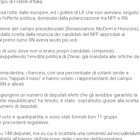
 di Fratelli d’Italia.
sa rotte dalle europee, ed i gollisti di LR che non avevano seguito
 l’offerta politica, dominata dalla polarizzazione tra NFP e RN.
 anime del campo presidenziale (Renaissance, MoDem e Horizons),
alla scelta dalla rinuncia dei candidati del NFP approdati al
al primo turno RN aveva avuto più voti.
e di voto dove non vi erano propri candidati, rompendo
 seppellendo l’eredità politica di Chirac già mandata alle ortiche da
ma-destra, i francesi, con una percentuale di votanti simile a
i sono “tappati il naso” e hanno votato i rappresentanti del campo
RN e alleati.
ggiungere un numero di deputati eletti che gli avrebbe garantito la
nte repubblicano” ha tenuto, è stato soprattutto grazie alla scelta
numero di deputati.
 voto è quadripartita, e sono stati formati ben 11 gruppi
e precedenti legislative.
su 148 deputati, ma su cui è scattata una
conventio ad escudendum
bilità all’interno dell’elezione delle cariche dell’Assemblea