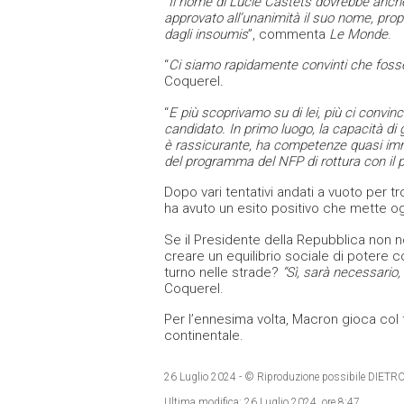
“
Il nome di Lucie Castets dovrebbe anche a
approvato all’unanimità il suo nome, propo
dagli insoumis
”, commenta
Le Monde
.
“
Ci siamo rapidamente convinti che fosse 
Coquerel
.
“
E più scoprivamo su di lei, più ci convi
candidato.
In primo luogo, la capacità di 
è rassicurante, ha competenze quasi im
del programma del NFP di rottura con il 
Dopo vari tentativi andati a vuoto per tr
ha avuto un esito positivo che mette og
Se il Presidente della Repubblica non no
creare un equilibrio sociale di potere c
turno nelle strade?
“
Sì, sarà necessario, 
Coquerel.
Per l’ennesima volta, Macron gioca col f
continentale.
26 Luglio 2024
- © Riproduzione possibile DI
Ultima modifica:
26 Luglio 2024, ore 8:47