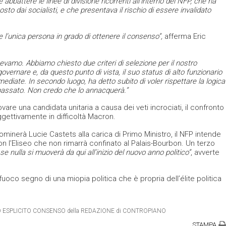
bbattere le linee di divisione ricorrenti all’interno del NFP, che ha
sto dai socialisti, e che presentava il rischio di essere invalidato
l’unica persona in grado di ottenere il consenso”,
afferma Eric
ncevamo.
Abbiamo chiesto due criteri di selezione per il nostro
governare e, da questo punto di vista, il suo status di alto funzionario
mediate.
In secondo luogo, ha detto subito di voler rispettare la logica
passato.
Non credo che lo annacquerà.”
ovare una candidata unitaria a causa dei veti incrociati, il confronto
gettivamente in difficoltà Macron.
minerà Lucie Castets alla carica di Primo Ministro, il NFP intende
on l’Eliseo che non rimarrà confinato al Palais-Bourbon. Un terzo
se nulla si muoverà da qui all’inizio del nuovo anno politico”
, avverte
uoco segno di una miopia politica che è propria dell’élite politica
ETRO ESPLICITO CONSENSO della REDAZIONE di CONTROPIANO
STAMPA