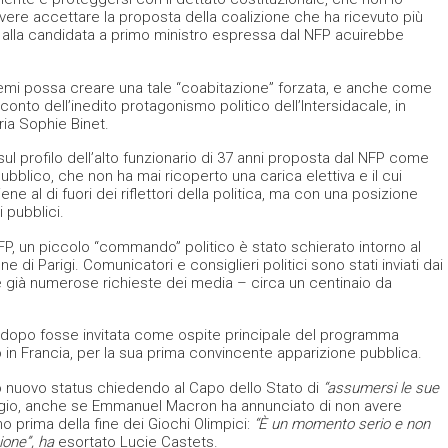
vere accettare la proposta della coalizione che ha ricevuto più
alla candidata a primo ministro espressa dal NFP acuirebbe
emi possa creare una tale “coabitazione” forzata, e anche come
onto dell’inedito protagonismo politico dell’Intersidacale, in
ria Sophie Binet.
 sul profilo dell’alto funzionario di 37 anni proposta dal NFP come
bblico, che non ha mai ricoperto una carica elettiva e il cui
e al di fuori dei riflettori della politica, ma con una posizione
i pubblici.
NFP, un piccolo “commando” politico è stato schierato intorno al
ne di Parigi. Comunicatori e consiglieri politici sono stati inviati dai
lle già numerose richieste dei media – circa un centinaio da
 dopo fosse invitata come ospite principale del programma
ato in Francia, per la sua prima convincente apparizione pubblica.
uo nuovo status chiedendo al Capo dello Stato di
“
assumersi le sue
gio, anche se Emmanuel Macron ha annunciato di non avere
 prima della fine dei Giochi Olimpici:
“È un momento serio e non
ione”
, ha
esortato Lucie Castets.