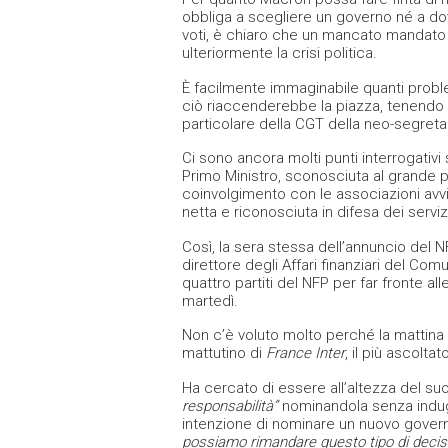
obbliga a scegliere un governo né a do
voti, è chiaro che un mancato mandato 
ulteriormente la crisi politica.
È facilmente immaginabile quanti probl
ciò riaccenderebbe la piazza, tenendo c
particolare della CGT della neo-segreta
Ci sono ancora molti punti interrogativi
Primo Ministro, sconosciuta al grande pu
coinvolgimento con le associazioni avvien
netta e riconosciuta in difesa dei serviz
Così, la sera stessa dell’annuncio del 
direttore degli Affari finanziari del Comu
quattro partiti del NFP per far fronte a
martedì.
Non c’è voluto molto perché la mattina
mattutino di
France Inter
, il più ascolt
Ha cercato di essere all’altezza del s
responsabilità”
nominandola senza indu
intenzione di nominare un nuovo governo
possiamo rimandare questo tipo di decis