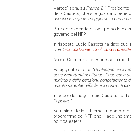
Martedì sera, su
France 2
, il President
della Castets, che si è guardato bene d
questione è quale maggioranza può emer
Pur riconoscendo di aver perso le elezio
governo del NFP.
In risposta, Lucie Castets ha dato due 
che
“
una coalizione con il campo preside
Anche Coquerel si è espresso in merit
Ha aggiunto anche: “
Qualunque sia il t
cose importanti nel Paese.
Ecco cosa abb
minimo e delle pensioni, congelamento de
quanto sarebbe difficile, è il nostro.
Il bl
In secondo luogo, Lucie Castets ha dic
Popolare”.
Naturalmente la LFI teme un compromesso
programma del NFP che – aggiungiamo no
politica estera.