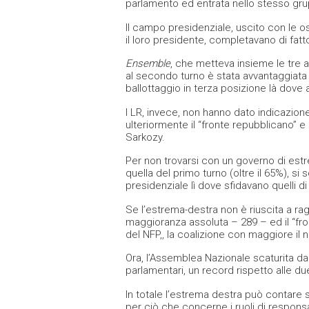
parlamento ed entrata nello stesso gruppo
Il campo presidenziale, uscito con le os
il loro presidente, completavano di fatto
Ensemble
, che metteva insieme le tre
al secondo turno è stata avvantaggiata d
ballottaggio in terza posizione là dove 
I LR, invece, non hanno dato indicazion
ulteriormente il “fronte repubblicano” e
Sarkozy.
Per non trovarsi con un governo di estre
quella del primo turno (oltre il 65%), s
presidenziale lì dove sfidavano quelli di 
Se l’estrema-destra non è riuscita a ra
maggioranza assoluta – 289 – ed il “fro
del NFP,, la coalizione con maggiore il 
Ora, l’Assemblea Nazionale scaturita dal
parlamentari, un record rispetto alle du
In totale l’estrema destra può contare 
per ciò che concerne i ruoli di responsa