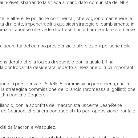
aun-Pivet, sbarrando la strada al candidato comunista del NFP,
e altre élite politiche continentali, che vogliono mantenere la
ta di niente, impenetrabili a qualsiasi strategia di cambiamento in
razia francese che vede disattese fino ad ora le istanze emerse
sconfitta del campo presidenziale alle elezioni politiche nella
onsiderato che la logica di scambio con la quale LR ha
a contropartita desiderata rispetto all’elezione di ruoli importanti
ono la presidenza di 6 delle 8 commissioni permanenti, una in
la strategica commissione del bilancio (promessa ai gollisti) che
LFI) con Eric Coquerel.
 bilancio, con la sconfitta del macronista uscente Jean-René
de Courson, che si era contraddistinto per l’opposizione frontale
rditi da Macron e Wasquiez.
iente e proteggersi con il dettato costituzionale, che non lo