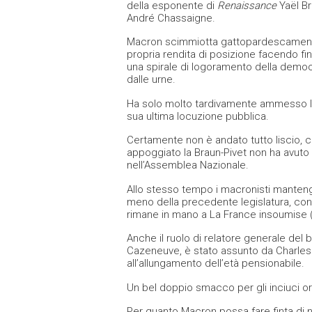
della esponente di
Renaissance
Yaël Br
André Chassaigne.
Macron scimmiotta gattopardescamente l
propria rendita di posizione facendo fin
una spirale di logoramento della democ
dalle urne.
Ha solo molto tardivamente ammesso la 
sua ultima locuzione pubblica.
Certamente non è andato tutto liscio, c
appoggiato la Braun-Pivet non ha avuto l
nell’Assemblea Nazionale.
Allo stesso tempo i macronisti manteng
meno della precedente legislatura, con 
rimane in mano a La France insoumise (
Anche il ruolo di relatore generale del
Cazeneuve, è stato assunto da Charles 
all’allungamento dell’età pensionabile.
Un bel doppio smacco per gli inciuci o
Per quanto Macron possa fare finta di n