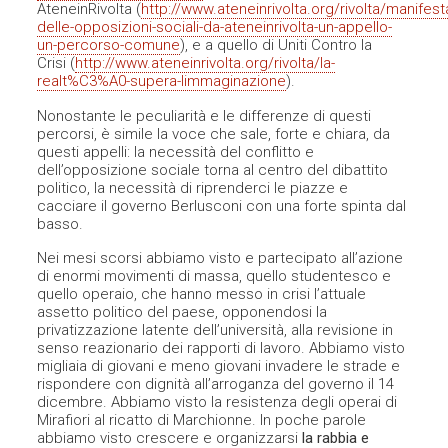
AteneinRivolta (
http://www.ateneinrivolta.org/rivolta/manifest
delle-opposizioni-sociali-da-ateneinrivolta-un-appello-
un-percorso-comune
), e a quello di Uniti Contro la
Crisi (
http://www.ateneinrivolta.org/rivolta/la-
realt%C3%A0-supera-limmaginazione
).
Nonostante le peculiarità e le differenze di questi
percorsi, è simile la voce che sale, forte e chiara, da
questi appelli: la necessità del conflitto e
dell’opposizione sociale torna al centro del dibattito
politico, la necessità di riprenderci le piazze e
cacciare il governo Berlusconi con una forte spinta dal
basso.
Nei mesi scorsi abbiamo visto e partecipato all’azione
di enormi movimenti di massa, quello studentesco e
quello operaio, che hanno messo in crisi l’attuale
assetto politico del paese, opponendosi la
privatizzazione latente dell’università, alla revisione in
senso reazionario dei rapporti di lavoro. Abbiamo visto
migliaia di giovani e meno giovani invadere le strade e
rispondere con dignità all’arroganza del governo il 14
dicembre. Abbiamo visto la resistenza degli operai di
Mirafiori al ricatto di Marchionne. In poche parole
abbiamo visto crescere e organizzarsi
la rabbia e