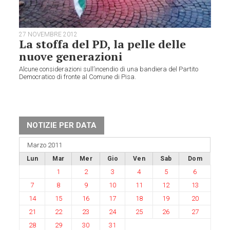
27 NOVEMBRE 2012
La stoffa del PD, la pelle delle
nuove generazioni
Alcune considerazioni sull’incendio di una bandiera del Partito
Democratico di fronte al Comune di Pisa.
NOTIZIE PER DATA
Marzo 2011
Lun
Mar
Mer
Gio
Ven
Sab
Dom
1
2
3
4
5
6
7
8
9
10
11
12
13
14
15
16
17
18
19
20
21
22
23
24
25
26
27
28
29
30
31