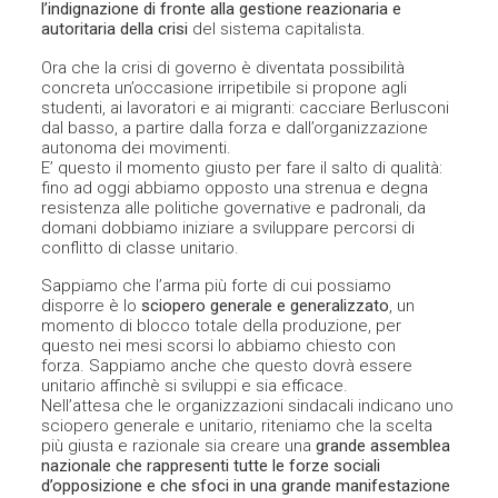
l’indignazione di fronte alla gestione reazionaria e
autoritaria della crisi
del sistema capitalista.
Ora che la crisi di governo è diventata possibilità
concreta un’occasione irripetibile si propone agli
studenti, ai lavoratori e ai migranti: cacciare Berlusconi
dal basso, a partire dalla forza e dall’organizzazione
autonoma dei movimenti.
E’ questo il momento giusto per fare il salto di qualità:
fino ad oggi abbiamo opposto una strenua e degna
resistenza alle politiche governative e padronali, da
domani dobbiamo iniziare a sviluppare percorsi di
conflitto di classe unitario.
Sappiamo che l’arma più forte di cui possiamo
disporre è lo
sciopero generale e generalizzato
, un
momento di blocco totale della produzione, per
questo nei mesi scorsi lo abbiamo chiesto con
forza. Sappiamo anche che questo dovrà essere
unitario affinchè si sviluppi e sia efficace.
Nell’attesa che le organizzazioni sindacali indicano uno
sciopero generale e unitario, riteniamo che la scelta
più giusta e razionale sia creare una
grande assemblea
nazionale che rappresenti tutte le forze sociali
d’opposizione e che sfoci in una grande manifestazione