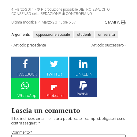
4 Marzo 2011
- © Riproduzione possibile DIETRO ESPLICITO
CONSENSO della REDAZIONE di CONTROPIANO
STAMPA
Ultima modifica:
4 Marzo 2011, ore 6:57
Argomenti:
opposizione sociale
studenti
università
‹
Articolo precedente
Articolo successivo
›
FACEBOOK
TWITTER
LINKEDIN
WhatsApp
Flipboard
Lascia un commento
Il tuo indirizzo email non sarà pubblicato.
I campi obbligatori sono
contrassegnati
*
Commento
*