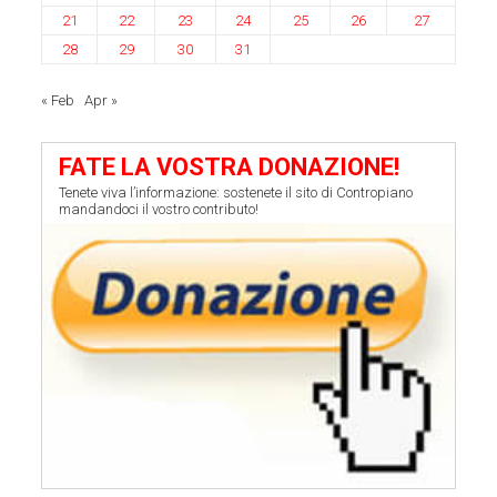
21
22
23
24
25
26
27
28
29
30
31
« Feb
Apr »
FATE LA VOSTRA DONAZIONE!
Tenete viva l’informazione: sostenete il sito di Contropiano
mandandoci il vostro contributo!