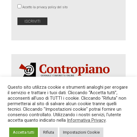
Accetto la privacy policy del sito
Questo sito utilizza cookie e strumenti analoghi per erogare
il servizio e trattare i tuoi dati. Cliccando “Accetta tutti”,
acconsenti all'uso di TUTTI i cookie. Cliccando "Rifiuta" non
Autorizzazione del Tribunale di Roma 286 del 31
dicembre 2014. Direttore Responsabile: Sergio
permetterai al sito di salvare alcun cookie tranne quelli
Cararo. Indirizzo: V.Casalbruciato 27- sc. B - 00159
tecnici. Cliccando "Impostazioni cookie" potrai fornire un
Roma -
consenso controllato. Utilizzando i nostri servizi, l'utente
Tel. 06.640.122.19 -
redazione@contropiano.org
accetta quanto indicato nella
Informativa Privacy
.
SOSTIENICI!
REDAZIONE
CONTATTI
TG CONTROPIANO
LINK CONSIGLIATI
Accetta tutti
Rifiuta
Impostazioni Cookie
PRIVACY
COOKIE POLICY