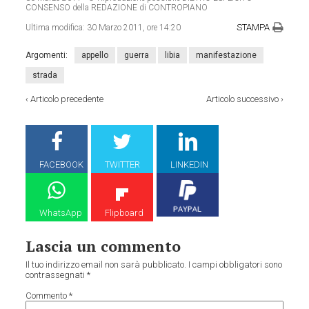
CONSENSO della REDAZIONE di CONTROPIANO
STAMPA
Ultima modifica:
30 Marzo 2011, ore 14:20
Argomenti:
appello
guerra
libia
manifestazione
strada
‹
Articolo precedente
Articolo successivo
›
FACEBOOK
TWITTER
LINKEDIN
WhatsApp
Flipboard
Lascia un commento
Il tuo indirizzo email non sarà pubblicato.
I campi obbligatori sono
contrassegnati
*
Commento
*