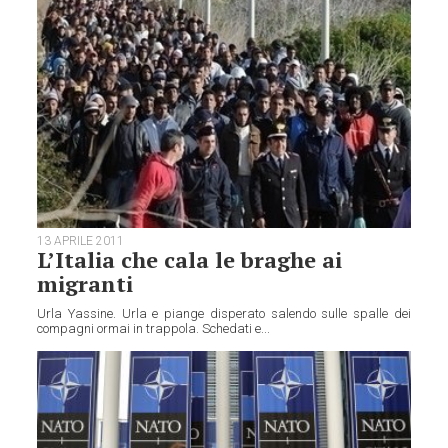
13 APRILE 2011
L’Italia che cala le braghe ai
migranti
Urla Yassine. Urla e piange disperato salendo sulle spalle dei
compagni ormai in trappola. Schedati e...