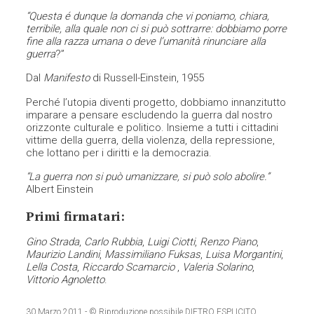
“Questa é dunque la domanda che vi poniamo, chiara,
terribile, alla quale non ci si può sottrarre: dobbiamo porre
fine alla razza umana o deve l’umanità rinunciare alla
guerra
?”
Dal
Manifesto
di Russell-Einstein, 1955
Perché l’utopia diventi progetto, dobbiamo innanzitutto
imparare a pensare escludendo la guerra dal nostro
orizzonte culturale e politico. Insieme a tutti i cittadini
vittime della guerra, della violenza, della repressione,
che lottano per i diritti e la democrazia.
“La guerra non si può umanizzare, si può solo abolire.”
Albert Einstein
Primi firmatari:
Gino Strada
,
Carlo Rubbia
,
Luigi Ciotti
,
Renzo Piano
,
Maurizio Landini
,
Massimiliano Fuksas
,
Luisa Morgantini
,
Lella Costa
,
Riccardo Scamarcio
,
Valeria Solarino
,
Vittorio Agnoletto
.
30 Marzo 2011
- © Riproduzione possibile DIETRO ESPLICITO