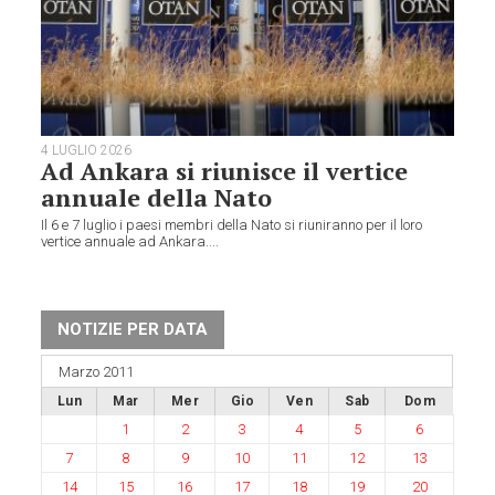
4 LUGLIO 2026
Ad Ankara si riunisce il vertice
annuale della Nato
Il 6 e 7 luglio i paesi membri della Nato si riuniranno per il loro
vertice annuale ad Ankara....
NOTIZIE PER DATA
Marzo 2011
Lun
Mar
Mer
Gio
Ven
Sab
Dom
1
2
3
4
5
6
7
8
9
10
11
12
13
14
15
16
17
18
19
20