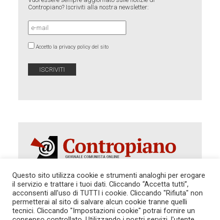
Contropiano? Iscriviti alla nostra newsletter:
Accetto la privacy policy del sito
Questo sito utilizza cookie e strumenti analoghi per erogare
il servizio e trattare i tuoi dati. Cliccando “Accetta tutti”,
Autorizzazione del Tribunale di Roma 286 del 31
acconsenti all'uso di TUTTI i cookie. Cliccando "Rifiuta" non
dicembre 2014. Direttore Responsabile: Sergio
permetterai al sito di salvare alcun cookie tranne quelli
Cararo. Indirizzo: V.Casalbruciato 27- sc. B - 00159
tecnici. Cliccando "Impostazioni cookie" potrai fornire un
Roma -
consenso controllato. Utilizzando i nostri servizi, l'utente