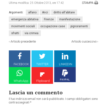
STAMPA
Ultima modifica:
25 Ottobre 2013, ore 17:42
Argomenti:
alfano
Anci
diritto all'abitare
emergenza abitativa
Firenze
manifestazione
movimenti sociali
occupazione case
pignoramenti
sfratti
via crimea
‹
Articolo precedente
Articolo successivo
›
FACEBOOK
TWITTER
LINKEDIN
WhatsApp
Flipboard
Lascia un commento
Il tuo indirizzo email non sarà pubblicato.
I campi obbligatori sono
contrassegnati
*