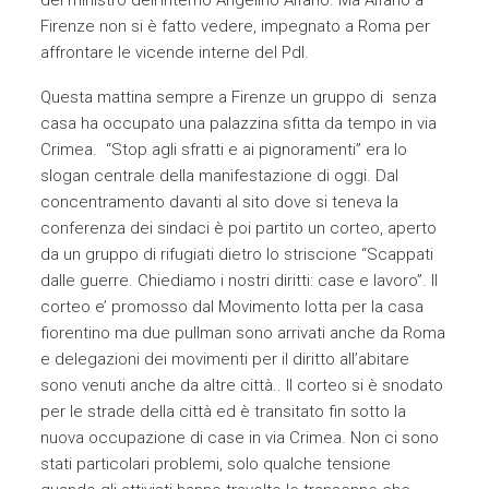
del ministro dell’Interno Angelino Alfano. Ma Alfano a
Firenze non si è fatto vedere, impegnato a Roma per
affrontare le vicende interne del Pdl.
Questa mattina sempre a Firenze un gruppo di senza
casa ha occupato una palazzina sfitta da tempo in via
Crimea. “Stop agli sfratti e ai pignoramenti” era lo
slogan centrale della manifestazione di oggi. Dal
concentramento davanti al sito dove si teneva la
conferenza dei sindaci è poi partito un corteo, aperto
da un gruppo di rifugiati dietro lo striscione “Scappati
dalle guerre. Chiediamo i nostri diritti: case e lavoro”. Il
corteo e’ promosso dal Movimento lotta per la casa
fiorentino ma due pullman sono arrivati anche da Roma
e delegazioni dei movimenti per il diritto all’abitare
sono venuti anche da altre città.. Il corteo si è snodato
per le strade della città ed è transitato fin sotto la
nuova occupazione di case in via Crimea. Non ci sono
stati particolari problemi, solo qualche tensione