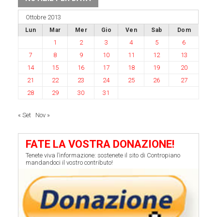
Ottobre 2013
Lun
Mar
Mer
Gio
Ven
Sab
Dom
1
2
3
4
5
6
7
8
9
10
11
12
13
14
15
16
17
18
19
20
21
22
23
24
25
26
27
28
29
30
31
« Set
Nov »
FATE LA VOSTRA DONAZIONE!
Tenete viva l’informazione: sostenete il sito di Contropiano
mandandoci il vostro contributo!