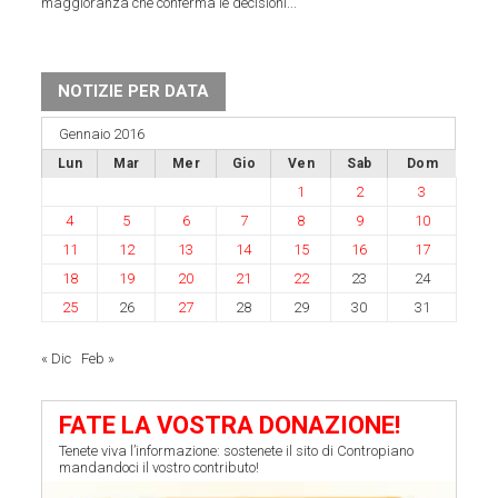
maggioranza che conferma le decisioni...
NOTIZIE PER DATA
Gennaio 2016
Lun
Mar
Mer
Gio
Ven
Sab
Dom
1
2
3
4
5
6
7
8
9
10
11
12
13
14
15
16
17
18
19
20
21
22
23
24
25
26
27
28
29
30
31
« Dic
Feb »
FATE LA VOSTRA DONAZIONE!
Tenete viva l’informazione: sostenete il sito di Contropiano
mandandoci il vostro contributo!