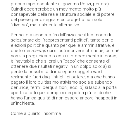
proprio rappresentante (il governo Renzi, per ora).
Quindi occorrerebbe un movimento molto più
consapevole della reale struttura sociale e di potere
del paese per disegnare un progetto non solo
“diverso”, ma realmente alternativo.
Per noi era scontato fin dall’inizio: se il tuo modo di
selezio
nare dei “rappresentanti politici”, tanto per le
elezioni politiche quanto per quelle amministrative, è
quello dei
meetup
cui si può iscrivere chiunque, purché
non sia pregiudicato o con un procedimento in corso,
è inevitabile che si crei un “baco” che consente di
ottenere due risultati negativi in un colpo solo: a) si
perde la possibilità di impiegare soggetti validi,
realmente fuori dagli intrighi di potere, ma che hanno
pagato il loro pulitissimo attivismo sociale subendo
denunce, fermi, perquisizioni, ecc; b) si lascia la porta
aperta a tutti quei complici dei poteri più fetidi che
hanno l’unica qualità di non essere ancora incappati in
un’inchiesta.
Come a Quart
o, insomma.