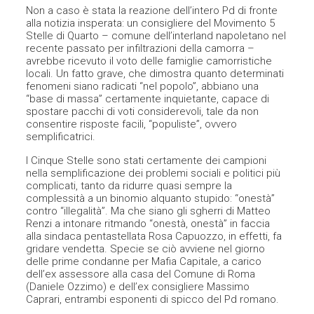
Non a caso è stata la reazione dell’intero Pd di fronte
alla notizia insperata: un consigliere del Movimento 5
Stelle di Quarto – comune dell’interland napoletano nel
recente passato per infiltrazioni della camorra –
avrebbe ricevuto il voto delle famiglie camorristiche
locali. Un fatto grave, che dimostra quanto determina
ti
fenomeni siano radicati “nel popolo”, abbiano una
“base di massa” certamente inquietante, capace di
spostare pacchi di voti considerevoli, tale da non
consentire risposte facili, “populiste”, ovvero
semplificatrici.
I Cinque Stelle sono stati certamente dei campioni
nella semplificazione dei problemi sociali e politici più
complicati, tanto da ridurre quasi sempre la
complessità a un binomio alquanto stupido: “onestà”
contro “illegalità”. Ma che siano gli sgherri di Matteo
Renzi a intonare ritmando “onestà, onestà” in faccia
alla sindaca pentastellata Rosa Capuozzo, in effetti, fa
gridare vendetta. Specie se ciò avviene nel giorno
delle prime condanne per
Mafia Capitale, a carico
dell’ex assessore alla casa del Comune di Roma
(Daniele Ozzimo) e dell’ex consigliere Massimo
Caprari, entrambi esponenti di spicco del Pd romano.