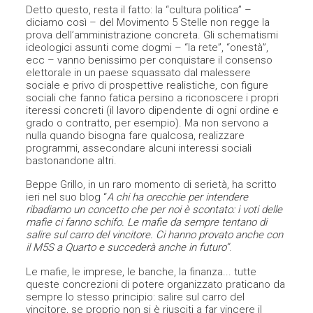
Detto qu
esto, resta il fatto: la “cultura politica” –
diciamo così – del Movimento 5 Stelle non regge la
prova dell’amministrazione concreta. Gli schematismi
ideologici assunti come dogmi – “la rete”, “onestà”,
ecc – vanno benissimo per conquistare il consenso
elettorale in un paese squassato dal malessere
sociale e privo di prospettive realistiche, con figure
sociali che fanno fatica persino a riconoscere i propri
iteressi concreti (il lavoro dipendente di ogni ordine e
grado o contratto, per esempio). Ma non servono a
nulla quando bisogna fare qualcosa, realizzare
programmi, assecondare alcuni interessi sociali
bastonandone altri.
Beppe Grillo, in un raro momento di serietà, ha scritto
ieri n
el suo blog
“
A chi ha orecchie per intendere
ribadiamo un concetto che per noi è scontato: i voti delle
mafie ci fanno schifo. Le mafie da sempre tentano di
salire sul carro del vincitore. Ci hanno provato anche con
il M5S a Quarto e succederà anche in futuro”
.
Le mafie, le imprese, le banche, la finanza.
.. tutte
queste concrezioni di potere organizzato praticano da
sempre lo stesso principio: salire sul carro del
vincitore, se proprio non si è riusciti a far vincere il