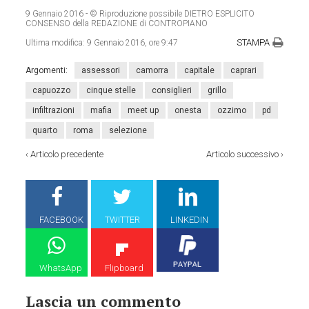
9 Gennaio 2016
- © Riproduzione possibile DIETRO ESPLICITO
CONSENSO della REDAZIONE di CONTROPIANO
STAMPA
Ultima modifica:
9 Gennaio 2016, ore 9:47
Argomenti:
assessori
camorra
capitale
caprari
capuozzo
cinque stelle
consiglieri
grillo
infiltrazioni
mafia
meet up
onesta
ozzimo
pd
quarto
roma
selezione
‹
Articolo precedente
Articolo successivo
›
FACEBOOK
TWITTER
LINKEDIN
WhatsApp
Flipboard
Lascia un commento