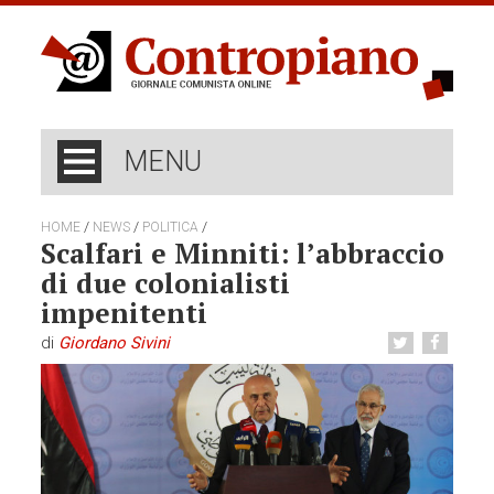
MENU
/
/
/
HOME
NEWS
POLITICA
Scalfari e Minniti: l’abbraccio
di due colonialisti
impenitenti
di
Giordano Sivini