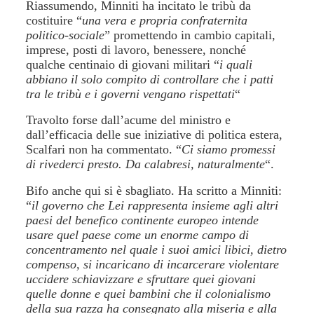
Riassumendo, Minniti ha incitato le tribù da
costituire “
una vera e propria confraternita
politico-sociale
” promettendo in cambio capitali,
imprese, posti di lavoro, benessere, nonché
qualche centinaio di giovani militari “
i quali
abbiano il solo compito di controllare che i patti
tra le tribù e i governi vengano rispettati
“
Travolto forse dall’acume del ministro e
dall’efficacia delle sue iniziative di politica estera,
Scalfari non ha commentato. “
Ci siamo promessi
di rivederci presto. Da calabresi, naturalmente
“.
Bifo anche qui si è sbagliato. Ha scritto a Minniti:
“
il governo che Lei rappresenta insieme agli altri
paesi del benefico continente europeo intende
usare quel paese come un enorme campo di
concentramento nel quale i suoi amici libici, dietro
compenso, si incaricano di incarcerare violentare
uccidere schiavizzare e sfruttare quei giovani
quelle donne e quei bambini che il colonialismo
della sua razza ha consegnato alla miseria e alla