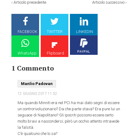
‹
Articolo precedente
Articolo successivo
›
FACEBOOK
TWITTER
LINKEDIN
WhatsApp
Flipboard
1 Commento
Manlio Padovan
12 GIUGNO 2017
11:52
Ma quando Minniti era nel PCI ha mai dato segni di essere
un controrivoluzionario? Da che parte stava? Era pure lui un
seguace di Napolitano? Gli ipocriti possono essere certo
molto bravi a nascondersi; pèrò un occhio attento intravede
la falsità.
C’è qualcuno che lo sa?