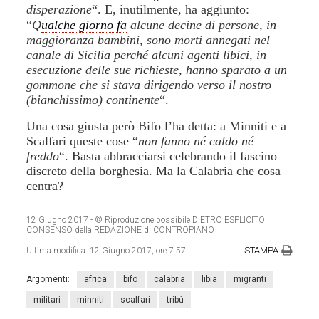
disperazione
“. E, inutilmente, ha aggiunto:
“
Q
ualche giorno fa
alcune decine di persone, in
maggioranza bambini, sono morti annegati nel
canale di Sicilia perché alcuni agenti libici, in
esecuzione delle sue richieste, hanno sparato a un
gommone che si stava dirigendo verso il nostro
(bianchissimo) continente
“.
Una cosa giusta però Bifo l’ha detta: a Minniti e a
Scalfari queste cose “
non fanno né caldo né
freddo
“. Basta abbracciarsi celebrando il fascino
discreto della borghesia. Ma la Calabria che cosa
centra?
12 Giugno 2017
- © Riproduzione possibile DIETRO ESPLICITO
CONSENSO della REDAZIONE di CONTROPIANO
STAMPA
Ultima modifica:
12 Giugno 2017, ore 7:57
Argomenti:
africa
bifo
calabria
libia
migranti
militari
minniti
scalfari
tribù