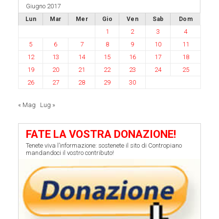
Giugno 2017
Lun
Mar
Mer
Gio
Ven
Sab
Dom
1
2
3
4
5
6
7
8
9
10
11
12
13
14
15
16
17
18
19
20
21
22
23
24
25
26
27
28
29
30
« Mag
Lug »
FATE LA VOSTRA DONAZIONE!
Tenete viva l’informazione: sostenete il sito di Contropiano
mandandoci il vostro contributo!