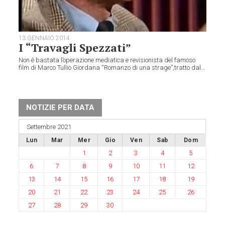
13 GENNAIO 2014
I “Travagli Spezzati”
Non è bastata l’operazione mediatica e revisionista del famoso
film di Marco Tullio Giordana “Romanzo di una strage”,tratto dal...
NOTIZIE PER DATA
Settembre 2021
Lun
Mar
Mer
Gio
Ven
Sab
Dom
1
2
3
4
5
6
7
8
9
10
11
12
13
14
15
16
17
18
19
20
21
22
23
24
25
26
27
28
29
30