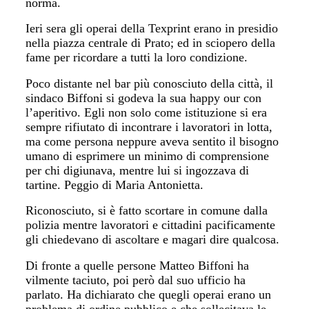
norma.
Ieri sera gli operai della Texprint erano in presidio
nella piazza centrale di Prato; ed in sciopero della
fame per ricordare a tutti la loro condizione.
Poco distante nel bar più conosciuto della città, il
sindaco Biffoni si godeva la sua happy our con
l’aperitivo. Egli non solo come istituzione si era
sempre rifiutato di incontrare i lavoratori in lotta,
ma come persona neppure aveva sentito il bisogno
umano di esprimere un minimo di comprensione
per chi digiunava, mentre lui si ingozzava di
tartine. Peggio di Maria Antonietta.
Riconosciuto, si è fatto scortare in comune dalla
polizia mentre lavoratori e cittadini pacificamente
gli chiedevano di ascoltare e magari dire qualcosa.
Di fronte a quelle persone Matteo Biffoni ha
vilmente taciuto, poi però dal suo ufficio ha
parlato. Ha dichiarato che quegli operai erano un
problema di ordine pubblico e che sollecitava le