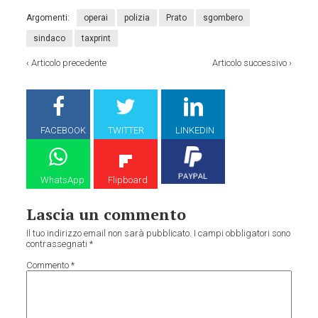
Argomenti:
operai
polizia
Prato
sgombero
sindaco
taxprint
‹
Articolo precedente
Articolo successivo
›
FACEBOOK
TWITTER
LINKEDIN
WhatsApp
Flipboard
Lascia un commento
Il tuo indirizzo email non sarà pubblicato.
I campi obbligatori sono
contrassegnati
*
Commento
*