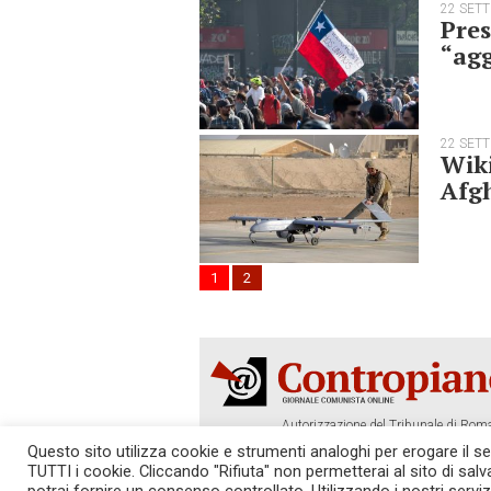
22 SET
Pres
“agg
22 SET
Wiki
Afg
1
2
Autorizzazione del Tribunale di Roma
Tel. 06.640.122.19 -
redazione@cont
Questo sito utilizza cookie e strumenti analoghi per erogare il serv
TUTTI i cookie. Cliccando "Rifiuta" non permetterai al sito di sal
SOSTIENICI!
REDAZIONE