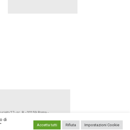
ruciato 27- sc. B - 00159 Roma -
o di
"
Accetta tutti
Rifiuta
Impostazioni Cookie
E POLICY