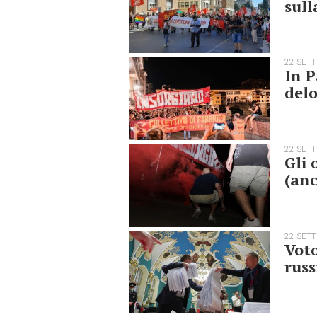
sull
22 SET
In P
delo
22 SET
Gli 
(anc
22 SET
Voto
russ