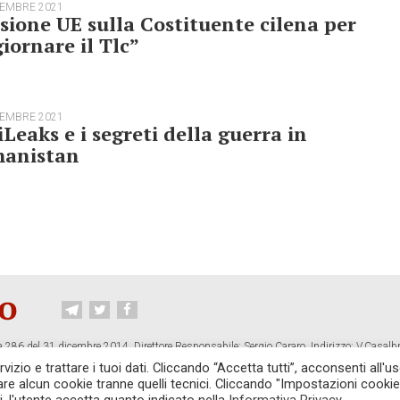
TEMBRE 2021
sione UE sulla Costituente cilena per
iornare il Tlc”
TEMBRE 2021
Leaks e i segreti della guerra in
hanistan
 286 del 31 dicembre 2014. Direttore Responsabile: Sergio Cararo. Indirizzo: V.Casalb
ropiano.org
izio e trattare i tuoi dati. Cliccando “Accetta tutti”, acconsenti all'us
vare alcun cookie tranne quelli tecnici. Cliccando "Impostazioni cookie
CONTATTI
TG CONTROPIANO
LINK CONSIGLIATI
PRIVACY
COOKI