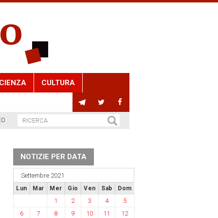
CIENZA
CULTURA
EO
NOTIZIE PER DATA
Settembre 2021
Lun
Mar
Mer
Gio
Ven
Sab
Dom
1
2
3
4
5
6
7
8
9
10
11
12