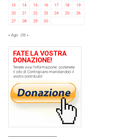
13
14
15
16
17
18
19
20
21
22
23
24
25
26
27
28
29
30
« Ago
Ott »
FATE LA VOSTRA
DONAZIONE!
Tenete viva l’informazione: sostenete
il sito di Contropiano mandandoci il
vostro contributo!