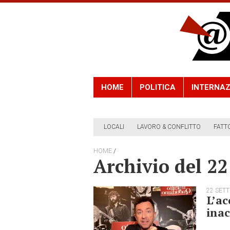
HOME
POLITICA
INTERNAZ
LOCALI
LAVORO & CONFLITTO
FATT
/
HOME
Archivio del 2
22 SET
L’ac
inac