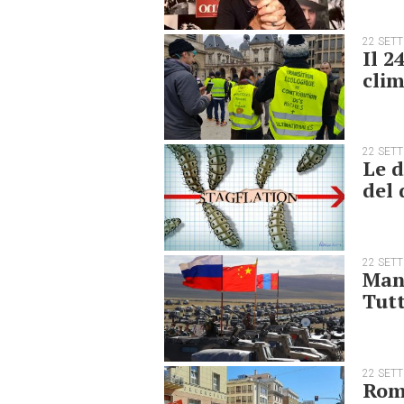
22 SET
Il 2
clim
22 SET
Le d
del 
22 SET
Mano
Tutt
22 SET
Roma