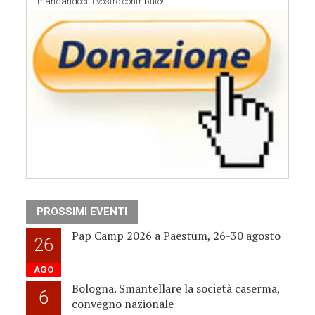
mandandoci il vostro contributo!
PROSSIMI EVENTI
Pap Camp 2026 a Paestum, 26-30 agosto
26
AGO
Bologna. Smantellare la società caserma,
6
convegno nazionale