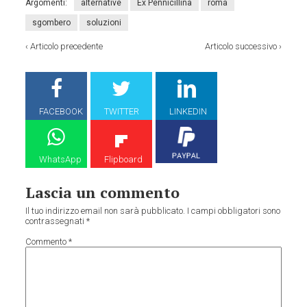
Argomenti:
alternative
Ex Pennicillina
roma
sgombero
soluzioni
‹
Articolo precedente
Articolo successivo
›
FACEBOOK
TWITTER
LINKEDIN
WhatsApp
Flipboard
Lascia un commento
Il tuo indirizzo email non sarà pubblicato.
I campi obbligatori sono
contrassegnati
*
Commento
*