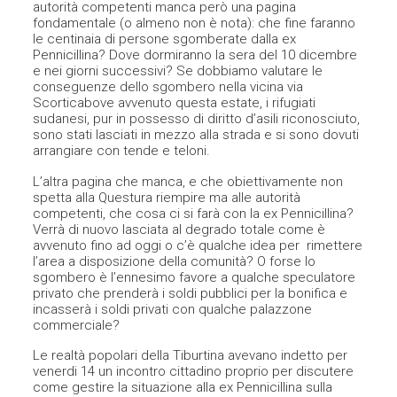
autorità competenti manca però una pagina
fondamentale (o almeno non è nota): che fine faranno
le centinaia di persone sgomberate dalla ex
Pennicillina? Dove dormiranno la sera del 10 dicembre
e nei giorni successivi? Se dobbiamo valutare le
conseguenze dello sgombero nella vicina via
Scorticabove avvenuto questa estate, i rifugiati
sudanesi, pur in possesso di diritto d’asili riconosciuto,
sono stati lasciati in mezzo alla strada e si sono dovuti
arrangiare con tende e teloni.
L’altra pagina che manca, e che obiettivamente non
spetta alla Questura riempire ma alle autorità
competenti, che cosa ci si farà con la ex Pennicillina?
Verrà di nuovo lasciata al degrado totale come è
avvenuto fino ad oggi o c’è qualche idea per rimettere
l’area a disposizione della comunità? O forse lo
sgombero è l’ennesimo favore a qualche speculatore
privato che prenderà i soldi pubblici per la bonifica e
incasserà i soldi privati con qualche palazzone
commerciale?
Le realtà popolari della Tiburtina avevano indetto per
venerdi 14 un incontro cittadino proprio per discutere
come gestire la situazione alla ex Pennicillina sulla