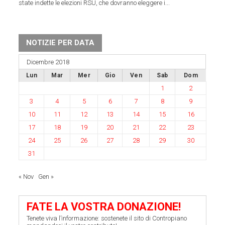
state indette le elezioni RSU, che dovranno eleggere i...
NOTIZIE PER DATA
Dicembre 2018
Lun
Mar
Mer
Gio
Ven
Sab
Dom
1
2
3
4
5
6
7
8
9
10
11
12
13
14
15
16
17
18
19
20
21
22
23
24
25
26
27
28
29
30
31
« Nov
Gen »
FATE LA VOSTRA DONAZIONE!
Tenete viva l’informazione: sostenete il sito di Contropiano