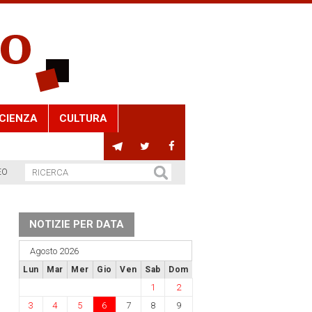
CIENZA
CULTURA
EO
NOTIZIE PER DATA
Agosto 2026
Lun
Mar
Mer
Gio
Ven
Sab
Dom
1
2
3
4
5
6
7
8
9