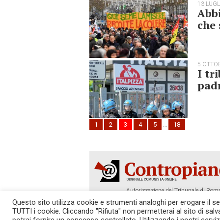
13 LUGL
Abbi
che 
5 OTTO
I tr
padr
1
2
3
4
5
…
18
Autorizzazione del Tribunale di Roma
Tel. 06.640.122.19 -
redazione@cont
Questo sito utilizza cookie e strumenti analoghi per erogare il serv
TUTTI i cookie. Cliccando "Rifiuta" non permetterai al sito di sal
SOSTIENICI!
REDAZIONE