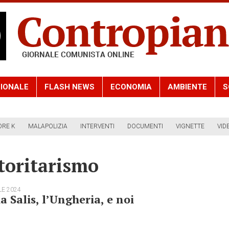
IONALE
FLASH NEWS
ECONOMIA
AMBIENTE
S
ORE K
MALAPOLIZIA
INTERVENTI
DOCUMENTI
VIGNETTE
VID
toritarismo
LE 2024
ia Salis, l’Ungheria, e noi