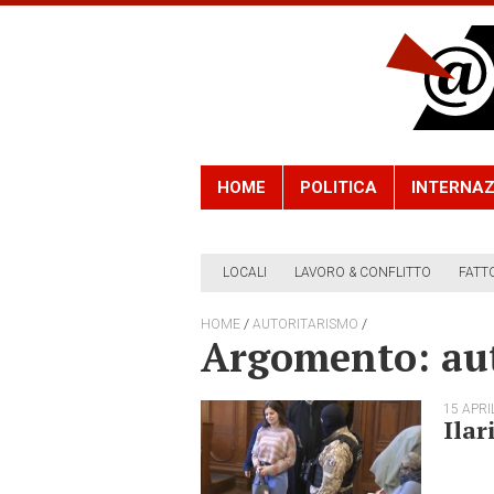
HOME
POLITICA
INTERNAZ
LOCALI
LAVORO & CONFLITTO
FATT
/
/
HOME
AUTORITARISMO
Argomento: au
15 APRI
Ilar