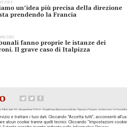
IO 2023
amo un’idea più precisa della direzione
sta prendendo la Francia
BRE 2022
ibunali fanno proprie le istanze dei
oni. Il grave caso di Italpizza
 286 del 31 dicembre 2014. Direttore Responsabile: Sergio Cararo. Indirizzo: V.Casalb
ropiano.org
izio e trattare i tuoi dati. Cliccando “Accetta tutti”, acconsenti all'us
vare alcun cookie tranne quelli tecnici. Cliccando "Impostazioni cookie
CONTATTI
TG CONTROPIANO
LINK CONSIGLIATI
PRIVACY
COOKI