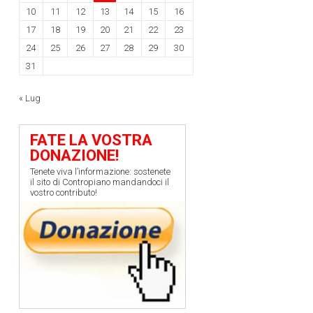
10
11
12
13
14
15
16
17
18
19
20
21
22
23
24
25
26
27
28
29
30
31
« Lug
FATE LA VOSTRA
DONAZIONE!
Tenete viva l’informazione: sostenete
il sito di Contropiano mandandoci il
vostro contributo!