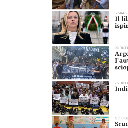
8 MARZ
Il l
ispi
30 DIC
Arge
l’au
scio
25 DIC
Indi
6 OTTO
Scuo