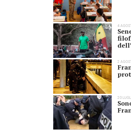
4 AGOS
Sene
filo
dell
2 AGOS
Fran
prot
20 LUGL
Sono
Fran