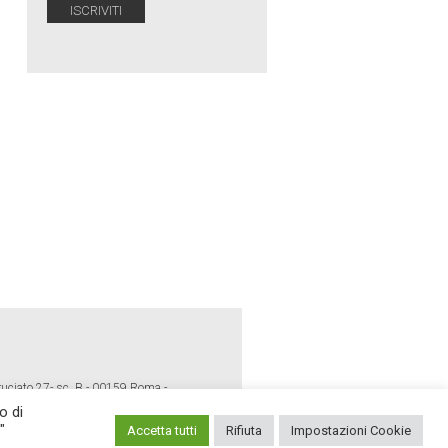
ruciato 27- sc. B - 00159 Roma -
o di
"
Accetta tutti
Rifiuta
Impostazioni Cookie
E POLICY