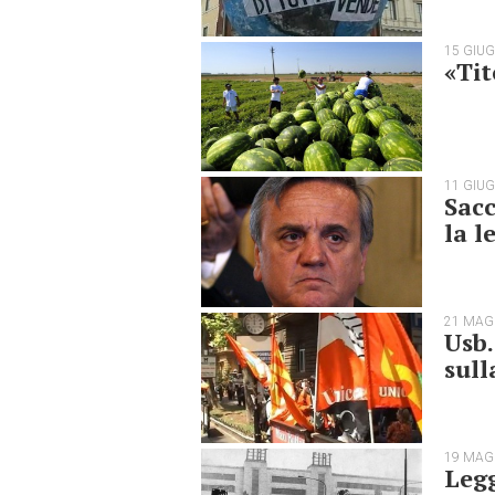
15 GIU
«Tit
11 GIU
Sacc
la l
21 MAG
Usb.
sul
19 MAG
Legg