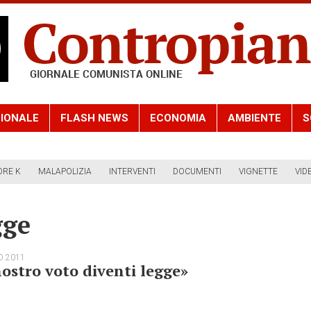
IONALE
FLASH NEWS
ECONOMIA
AMBIENTE
S
ORE K
MALAPOLIZIA
INTERVENTI
DOCUMENTI
VIGNETTE
VID
gge
O 2011
nostro voto diventi legge»