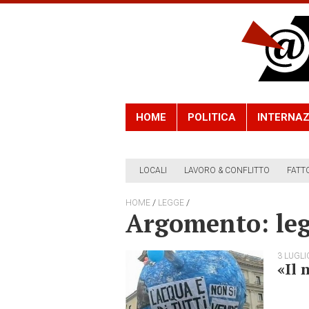
HOME
POLITICA
INTERNAZ
LOCALI
LAVORO & CONFLITTO
FATT
/
/
HOME
LEGGE
Argomento: le
3 LUGLI
«Il 