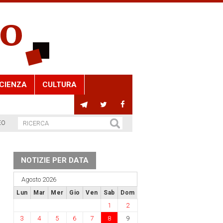
CIENZA
CULTURA
EO
NOTIZIE PER DATA
Agosto 2026
Lun
Mar
Mer
Gio
Ven
Sab
Dom
1
2
3
4
5
6
7
8
9