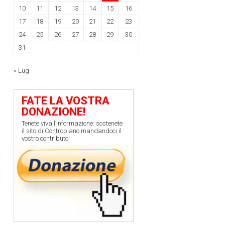
10
11
12
13
14
15
16
17
18
19
20
21
22
23
24
25
26
27
28
29
30
31
« Lug
FATE LA VOSTRA
DONAZIONE!
Tenete viva l’informazione: sostenete
il sito di Contropiano mandandoci il
vostro contributo!