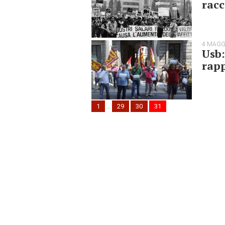
racc
4 MAGG
Usb:
rap
1
…
29
30
31