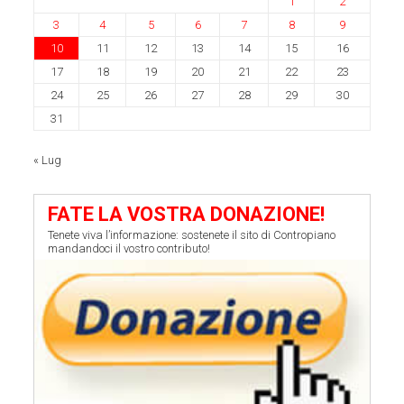
1
2
3
4
5
6
7
8
9
10
11
12
13
14
15
16
17
18
19
20
21
22
23
24
25
26
27
28
29
30
31
« Lug
FATE LA VOSTRA DONAZIONE!
Tenete viva l’informazione: sostenete il sito di Contropiano
mandandoci il vostro contributo!