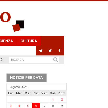
CIENZA
CULTURA
EO
NOTIZIE PER DATA
Agosto 2026
Lun
Mar
Mer
Gio
Ven
Sab
Dom
1
2
3
4
5
6
7
8
9