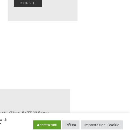
ruciato 27- sc. B - 00159 Roma -
o di
"
Accetta tutti
Rifiuta
Impostazioni Cookie
E POLICY