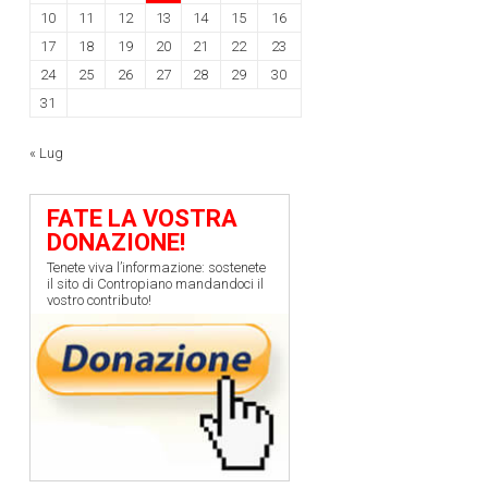
10
11
12
13
14
15
16
17
18
19
20
21
22
23
24
25
26
27
28
29
30
31
« Lug
FATE LA VOSTRA
DONAZIONE!
Tenete viva l’informazione: sostenete
il sito di Contropiano mandandoci il
vostro contributo!
l