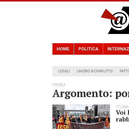
HOME
POLITICA
INTERNAZ
LOCALI
LAVORO & CONFLITTO
FATT
/
HOME
Argomento: por
17 LUGL
Voi 
rabb