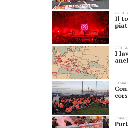
20 GIU
Il t
piat
2 GIUG
I la
anel
19 MAG
Conf
cors
7 MAGG
Port