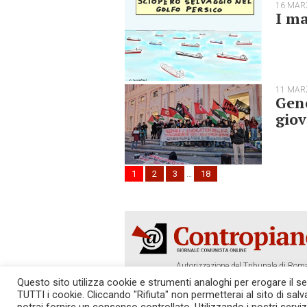
16 MAR
I ma
11 MAR
Geno
giov
1
2
3
…
18
Autorizzazione del Tribunale di Roma
Tel. 06.640.122.19 -
redazione@cont
Questo sito utilizza cookie e strumenti analoghi per erogare il serv
TUTTI i cookie. Cliccando "Rifiuta" non permetterai al sito di sal
SOSTIENICI!
REDAZIONE