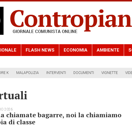
IONALE
FLASH NEWS
ECONOMIA
AMBIENTE
S
ORE K
MALAPOLIZIA
INTERVENTI
DOCUMENTI
VIGNETTE
VID
tuali
IO 2026
la chiamate bagarre, noi la chiamiamo
ia di classe