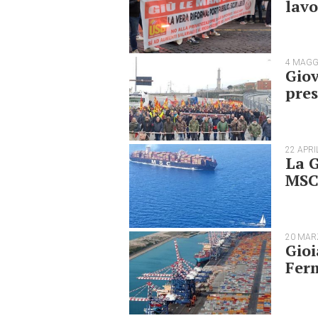
lavo
4 MAGG
Giov
pres
22 APRI
La G
MSC 
20 MAR
Gioi
Ferm