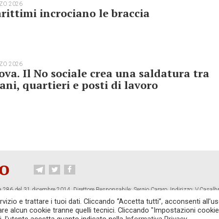
ZO 2026
rittimi incrociano le braccia
ZO 2026
va. Il No sociale crea una saldatura tra
ani, quartieri e posti di lavoro
 286 del 31 dicembre 2014. Direttore Responsabile: Sergio Cararo. Indirizzo: V.Casalb
ropiano.org
izio e trattare i tuoi dati. Cliccando “Accetta tutti”, acconsenti all'us
vare alcun cookie tranne quelli tecnici. Cliccando "Impostazioni cookie
CONTATTI
TG CONTROPIANO
LINK CONSIGLIATI
PRIVACY
COOKI