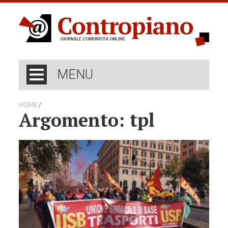
MENU
/
HOME
Argomento: tpl