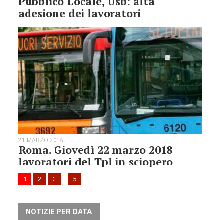
Pubblico Locale, Usb: alta
adesione dei lavoratori
21 MARZO 2018
Roma. Giovedì 22 marzo 2018
lavoratori del Tpl in sciopero
1
2
3
…
5
NOTIZIE PER DATA