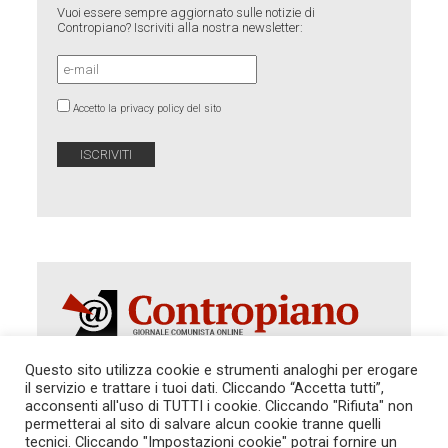
Vuoi essere sempre aggiornato sulle notizie di
Contropiano? Iscriviti alla nostra newsletter:
Accetto la privacy policy del sito
Questo sito utilizza cookie e strumenti analoghi per erogare
il servizio e trattare i tuoi dati. Cliccando “Accetta tutti”,
Autorizzazione del Tribunale di Roma 286 del 31
acconsenti all'uso di TUTTI i cookie. Cliccando "Rifiuta" non
dicembre 2014. Direttore Responsabile: Sergio
permetterai al sito di salvare alcun cookie tranne quelli
Cararo. Indirizzo: V.Casalbruciato 27- sc. B - 00159
tecnici. Cliccando "Impostazioni cookie" potrai fornire un