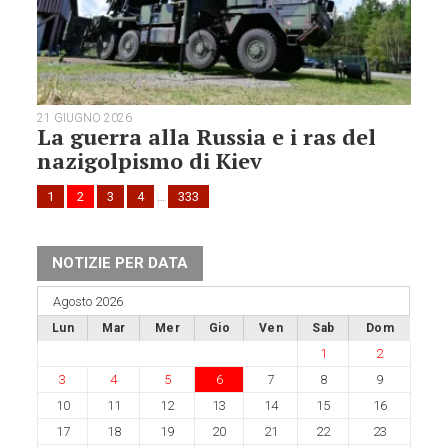
21 GIUGNO 2026
La guerra alla Russia e i ras del
nazigolpismo di Kiev
1
2
3
4
…
333
NOTIZIE PER DATA
Agosto 2026
Lun
Mar
Mer
Gio
Ven
Sab
Dom
1
2
3
4
5
6
7
8
9
10
11
12
13
14
15
16
17
18
19
20
21
22
23