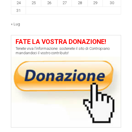
24
25
26
27
28
29
30
31
« Lug
FATE LA VOSTRA DONAZIONE!
Tenete viva l’informazione: sostenete il sito di Contropiano
mandandoci il vostro contributo!