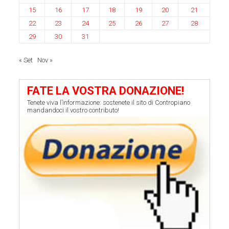
15
16
17
18
19
20
21
22
23
24
25
26
27
28
29
30
31
« Set
Nov »
FATE LA VOSTRA DONAZIONE!
Tenete viva l’informazione: sostenete il sito di Contropiano
mandandoci il vostro contributo!