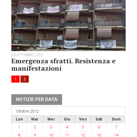
20 OTTOBRE 2012
Emergenza sfratti. Resistenza e
manifestazioni
1
2
NOTIZIE PER DATA
Ottobre 2012
Lun
Mar
Mer
Gio
Ven
Sab
Dom
1
2
3
4
5
6
7
8
9
10
11
12
13
14