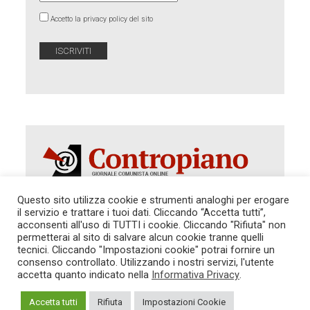
Accetto la privacy policy del sito
Questo sito utilizza cookie e strumenti analoghi per erogare
il servizio e trattare i tuoi dati. Cliccando “Accetta tutti”,
Autorizzazione del Tribunale di Roma 286 del 31
acconsenti all'uso di TUTTI i cookie. Cliccando "Rifiuta" non
dicembre 2014. Direttore Responsabile: Sergio
permetterai al sito di salvare alcun cookie tranne quelli
Cararo. Indirizzo: V.Casalbruciato 27- sc. B - 00159
tecnici. Cliccando "Impostazioni cookie" potrai fornire un
Roma -
consenso controllato. Utilizzando i nostri servizi, l'utente
Tel. 06.640.122.19 -
redazione@contropiano.org
accetta quanto indicato nella
Informativa Privacy
.
SOSTIENICI!
REDAZIONE
CONTATTI
TG CONTROPIANO
LINK CONSIGLIATI
Accetta tutti
Rifiuta
Impostazioni Cookie
PRIVACY
COOKIE POLICY