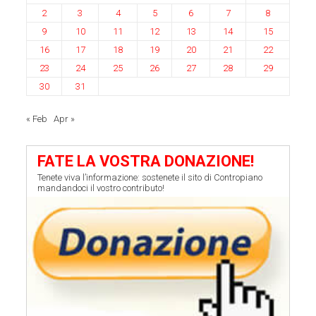
2
3
4
5
6
7
8
9
10
11
12
13
14
15
16
17
18
19
20
21
22
23
24
25
26
27
28
29
30
31
« Feb
Apr »
FATE LA VOSTRA DONAZIONE!
Tenete viva l’informazione: sostenete il sito di Contropiano
mandandoci il vostro contributo!