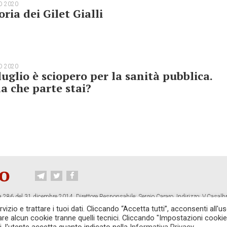
O 2020
oria dei Gilet Gialli
O 2020
 luglio è sciopero per la sanità pubblica.
a che parte stai?
 286 del 31 dicembre 2014. Direttore Responsabile: Sergio Cararo. Indirizzo: V.Casalb
ropiano.org
izio e trattare i tuoi dati. Cliccando “Accetta tutti”, acconsenti all'us
vare alcun cookie tranne quelli tecnici. Cliccando "Impostazioni cookie
CONTATTI
TG CONTROPIANO
LINK CONSIGLIATI
PRIVACY
COOKI