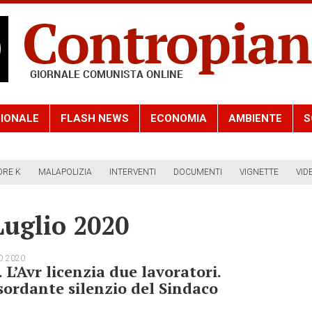
IONALE
FLASH NEWS
ECONOMIA
AMBIENTE
S
ORE K
MALAPOLIZIA
INTERVENTI
DOCUMENTI
VIGNETTE
VID
Luglio 2020
O 2020
. L’Avr licenzia due lavoratori.
sordante silenzio del Sindaco