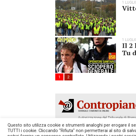
1 LUGLI
Vitt
1 LUGLI
Il 2
Tu d
1
2
Autorizzazione del Tribunale di Roma
Tel. 06.640.122.19 -
redazione@cont
Questo sito utilizza cookie e strumenti analoghi per erogare il serv
TUTTI i cookie. Cliccando "Rifiuta" non permetterai al sito di sal
SOSTIENICI!
REDAZIONE