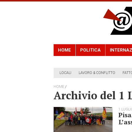
HOME
POLITICA
INTERNAZ
LOCALI
LAVORO & CONFLITTO
FATT
/
HOME
Archivio del 1 
1 LUGLI
Pisa
L’as