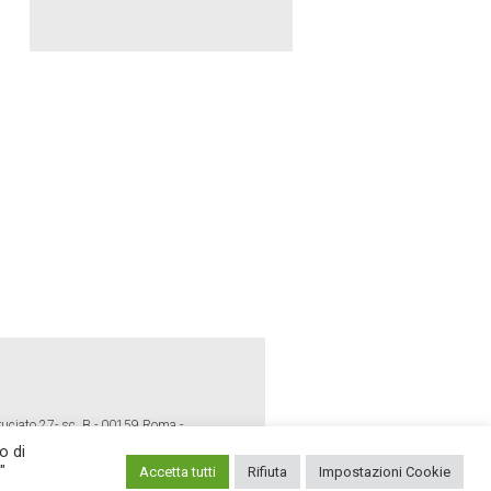
ruciato 27- sc. B - 00159 Roma -
o di
"
Accetta tutti
Rifiuta
Impostazioni Cookie
E POLICY