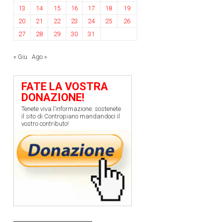
13
14
15
16
17
18
19
20
21
22
23
24
25
26
27
28
29
30
31
« Giu
Ago »
FATE LA VOSTRA
DONAZIONE!
Tenete viva l’informazione: sostenete
il sito di Contropiano mandandoci il
vostro contributo!