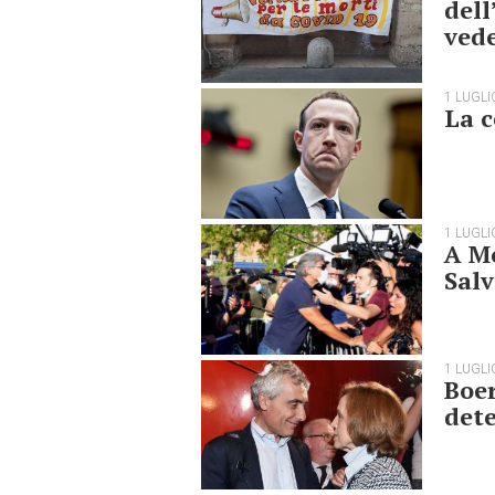
dell
vede
1 LUGLI
La c
1 LUGLI
A Mo
Salv
1 LUGLI
Boer
det