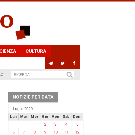
CIENZA
CULTURA
EO
NOTIZIE PER DATA
Luglio 2020
Lun
Mar
Mer
Gio
Ven
Sab
Dom
1
2
3
4
5
6
7
8
9
10
11
12