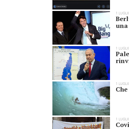
1 LUGLI
Berl
una
1 LUGLI
Pale
rinv
1 LUGLI
Che
1 LUGLI
Covi