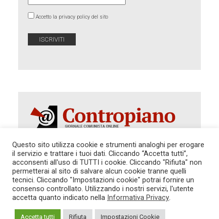
Accetto la privacy policy del sito
Questo sito utilizza cookie e strumenti analoghi per erogare
il servizio e trattare i tuoi dati. Cliccando “Accetta tutti”,
Autorizzazione del Tribunale di Roma 286 del 31
acconsenti all'uso di TUTTI i cookie. Cliccando "Rifiuta" non
dicembre 2014. Direttore Responsabile: Sergio
permetterai al sito di salvare alcun cookie tranne quelli
Cararo. Indirizzo: V.Casalbruciato 27- sc. B - 00159
tecnici. Cliccando "Impostazioni cookie" potrai fornire un
Roma -
consenso controllato. Utilizzando i nostri servizi, l'utente
Tel. 06.640.122.19 -
redazione@contropiano.org
accetta quanto indicato nella
Informativa Privacy
.
SOSTIENICI!
REDAZIONE
CONTATTI
TG CONTROPIANO
LINK CONSIGLIATI
Accetta tutti
Rifiuta
Impostazioni Cookie