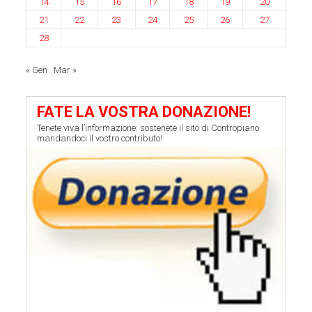
14
15
16
17
18
19
20
21
22
23
24
25
26
27
28
« Gen
Mar »
FATE LA VOSTRA DONAZIONE!
Tenete viva l’informazione: sostenete il sito di Contropiano
mandandoci il vostro contributo!