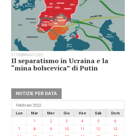
27 FEBBRAIO 2022
Il separatismo in Ucraina e la
“mina bolscevica” di Putin
NOTIZIE PER DATA
Febbraio 2022
Lun
Mar
Mer
Gio
Ven
Sab
Dom
1
2
3
4
5
6
7
8
9
10
11
12
13