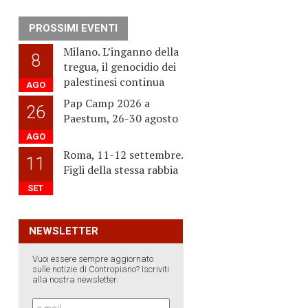
PROSSIMI EVENTI
Milano. L’inganno della
8
tregua, il genocidio dei
palestinesi continua
AGO
Pap Camp 2026 a
26
Paestum, 26-30 agosto
AGO
Roma, 11-12 settembre.
11
Figli della stessa rabbia
SET
NEWSLETTER
Vuoi essere sempre aggiornato
sulle notizie di Contropiano? Iscriviti
alla nostra newsletter: