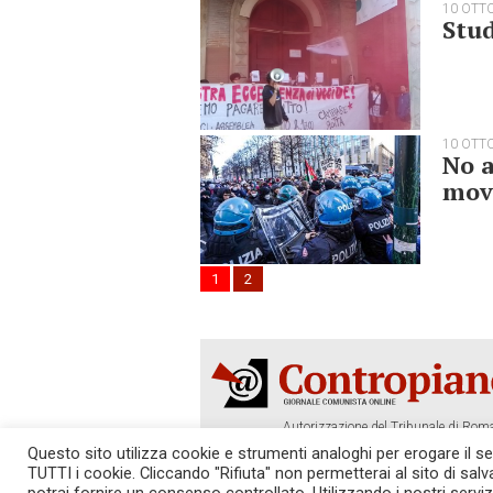
10 OTT
Stud
10 OTT
No a
mov
1
2
Autorizzazione del Tribunale di Roma
Tel. 06.640.122.19 -
redazione@cont
Questo sito utilizza cookie e strumenti analoghi per erogare il serv
TUTTI i cookie. Cliccando "Rifiuta" non permetterai al sito di sal
SOSTIENICI!
REDAZIONE