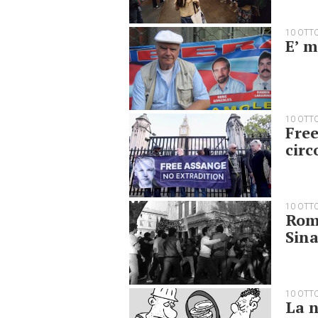
10 OTT
E’ m
10 OTT
Fre
circ
10 OTT
Roma
Sina
10 OTT
La n