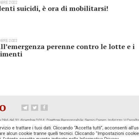
OBRE 2022
enti suicidi, è ora di mobilitarsi!
OBRE 2022
ll’emergenza perenne contro le lotte e i
imenti
 286 del 31 dicembre 2014. Direttore Responsabile: Sergio Cararo. Indirizzo: V.Casalb
ropiano.org
izio e trattare i tuoi dati. Cliccando “Accetta tutti”, acconsenti all'us
vare alcun cookie tranne quelli tecnici. Cliccando "Impostazioni cookie
CONTATTI
TG CONTROPIANO
LINK CONSIGLIATI
PRIVACY
COOKI