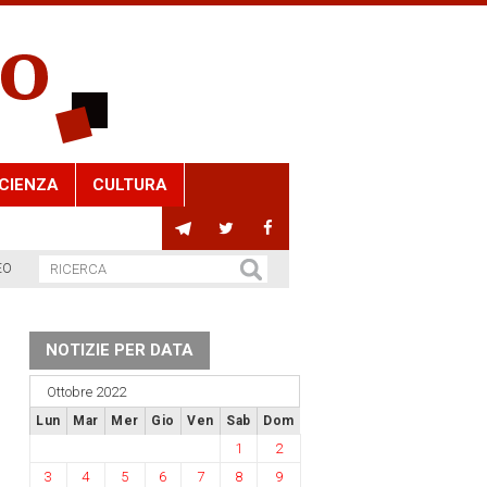
CIENZA
CULTURA
EO
NOTIZIE PER DATA
Ottobre 2022
Lun
Mar
Mer
Gio
Ven
Sab
Dom
1
2
3
4
5
6
7
8
9