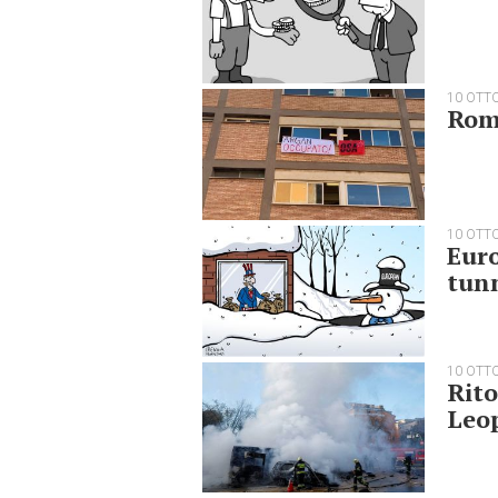
10 OTT
Roma
10 OTT
Euro
tun
10 OTT
Rito
Leop