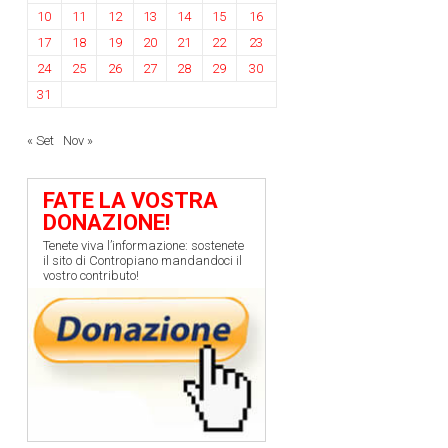
10
11
12
13
14
15
16
17
18
19
20
21
22
23
24
25
26
27
28
29
30
31
« Set
Nov »
FATE LA VOSTRA
DONAZIONE!
Tenete viva l’informazione: sostenete
il sito di Contropiano mandandoci il
vostro contributo!