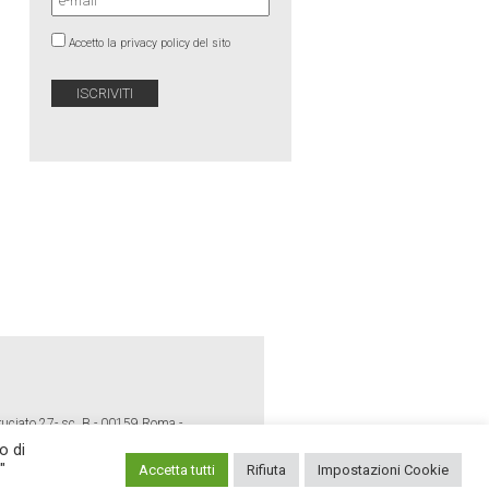
Accetto la privacy policy del sito
ruciato 27- sc. B - 00159 Roma -
o di
"
Accetta tutti
Rifiuta
Impostazioni Cookie
E POLICY