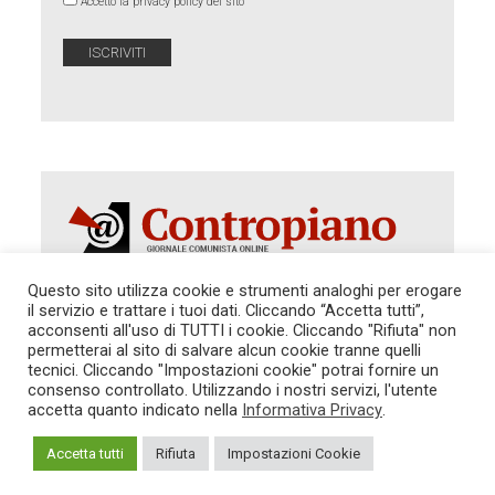
Accetto la privacy policy del sito
Questo sito utilizza cookie e strumenti analoghi per erogare
il servizio e trattare i tuoi dati. Cliccando “Accetta tutti”,
Autorizzazione del Tribunale di Roma 286 del 31
acconsenti all'uso di TUTTI i cookie. Cliccando "Rifiuta" non
dicembre 2014. Direttore Responsabile: Sergio
permetterai al sito di salvare alcun cookie tranne quelli
Cararo. Indirizzo: V.Casalbruciato 27- sc. B - 00159
tecnici. Cliccando "Impostazioni cookie" potrai fornire un
Roma -
consenso controllato. Utilizzando i nostri servizi, l'utente
Tel. 06.640.122.19 -
redazione@contropiano.org
accetta quanto indicato nella
Informativa Privacy
.
SOSTIENICI!
REDAZIONE
CONTATTI
TG CONTROPIANO
LINK CONSIGLIATI
Accetta tutti
Rifiuta
Impostazioni Cookie
PRIVACY
COOKIE POLICY