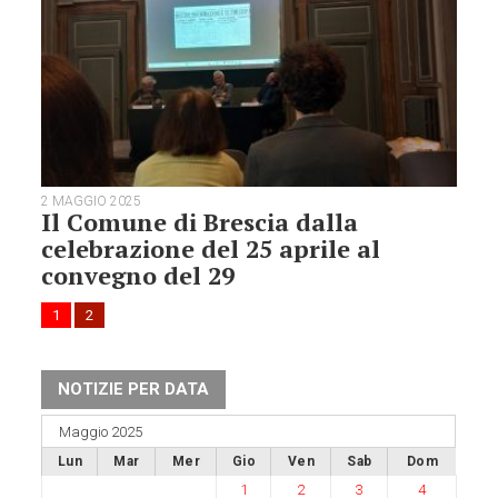
2 MAGGIO 2025
Il Comune di Brescia dalla
celebrazione del 25 aprile al
convegno del 29
1
2
NOTIZIE PER DATA
Maggio 2025
Lun
Mar
Mer
Gio
Ven
Sab
Dom
1
2
3
4