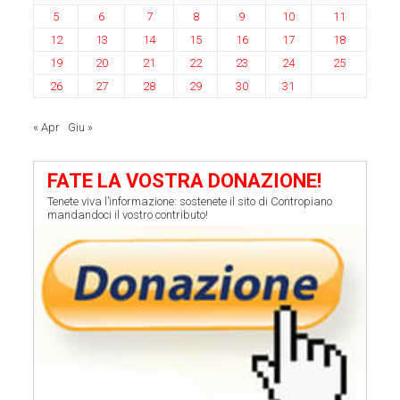
5
6
7
8
9
10
11
12
13
14
15
16
17
18
19
20
21
22
23
24
25
26
27
28
29
30
31
« Apr
Giu »
FATE LA VOSTRA DONAZIONE!
Tenete viva l’informazione: sostenete il sito di Contropiano
mandandoci il vostro contributo!