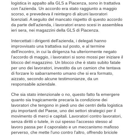
logistica in appalto alla GLS a Piacenza, sono in trattativa
con l'azienda. Un accordo era stato raggiunto a maggio
scorso, e prevedeva il reintegro di alcuni lavoratori
licenziati. A seguito del mancato rispetto di questo accordo
da parte dell'azienda, i lavoratori erano scesi in assemblea
ieri sera, nei magazzini della GLS di Piacenza.
Intercettati i dirigenti dell'azienda, i delegati hanno
improvvisato una trattativa sul posto, e al termine
dell'incontro, in cui la dirigenza ha ulteriormente negato
l'accordo di maggio, i lavoratori si sono mossi per iniziare il
blocco del magazzino.
Un blocco che è stato subito fatale
per uno dei lavoratori, investito da un camion che tentava
di forzare lo sabarramento umano che si era formato,
aizzato, secondo alcune testimonianze, da un
responsabile aziendale.
Che sia stato intenzionale o no, questo fatto fa emergere
quanto sia tragicamente precaria la condizione dei
lavoratori che tengono in piedi uno dei centri della logistica
piu importanti del Paese, uno dei settori strategici per il
movimento di merci e capitali. Lavoratori contro lavoratori,
senza diritti o tutele, in cui spesso l'accesso stesso al
lavoro passa per il caporalato e un meccanismo mafioso
perverso, che mette l'uno contro l'altro, offrendo briciole