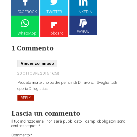
FACEBOOK
TWITTER
LINKEDIN
WhatsApp
Flipboard
1 Commento
Vincenzo Innaco
20 OTTOBRE 2016
16:58
Peccato morte uno padre per diritti Di lavoro. Sveglia tutti
operio Di logistics
REPLY
Lascia un commento
Il tuo indirizzo email non sarà pubblicato.
I campi obbligatori sono
contrassegnati
*
Commento
*