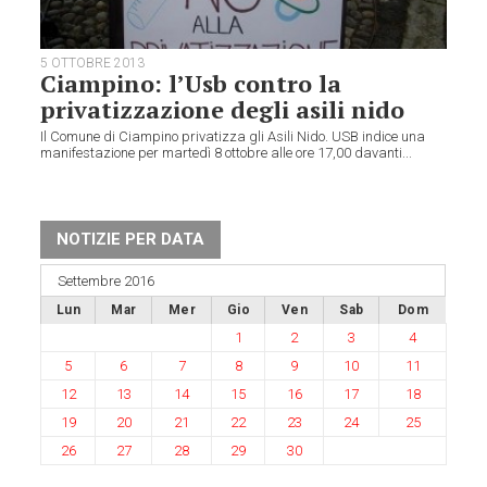
5 OTTOBRE 2013
Ciampino: l’Usb contro la
privatizzazione degli asili nido
Il Comune di Ciampino privatizza gli Asili Nido. USB indice una
manifestazione per martedì 8 ottobre alle ore 17,00 davanti...
NOTIZIE PER DATA
Settembre 2016
Lun
Mar
Mer
Gio
Ven
Sab
Dom
1
2
3
4
5
6
7
8
9
10
11
12
13
14
15
16
17
18
19
20
21
22
23
24
25
26
27
28
29
30