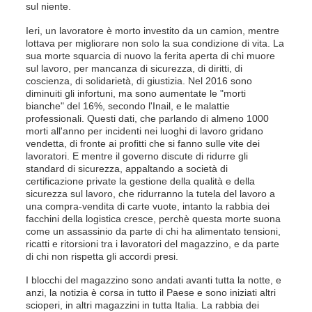
sul niente.
Ieri, un lavoratore è morto investito da un camion, mentre
lottava per migliorare non solo la sua condizione di vita. La
sua morte squarcia di nuovo la ferita aperta di chi muore
sul lavoro, per mancanza di sicurezza, di diritti, di
coscienza, di solidarietà, di giustizia. Nel 2016 sono
diminuiti gli infortuni, ma sono aumentate le "morti
bianche" del 16%, secondo l'Inail, e le malattie
professionali. Questi dati, che parlando di almeno 1000
morti all'anno per incidenti nei luoghi di lavoro gridano
vendetta, di fronte ai profitti che si fanno sulle vite dei
lavoratori. E mentre il governo discute di ridurre gli
standard di sicurezza, appaltando a società di
certificazione private la gestione della qualità e della
sicurezza sul lavoro, che ridurranno la tutela del lavoro a
una compra-vendita di carte vuote, intanto la rabbia dei
facchini della logistica cresce, perchè questa morte suona
come un assassinio da parte di chi ha alimentato tensioni,
ricatti e ritorsioni tra i lavoratori del magazzino, e da parte
di chi non rispetta gli accordi presi.
I blocchi del magazzino sono andati avanti tutta la notte, e
anzi, la notizia è corsa in tutto il Paese e sono iniziati altri
scioperi, in altri magazzini in tutta Italia. La rabbia dei