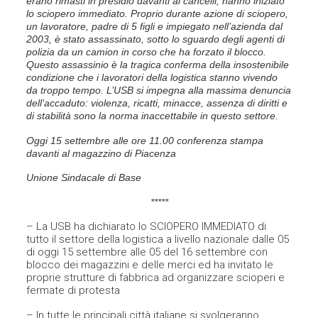
erano rimasti in presidio davanti ai cancelli, hanno iniziato
lo sciopero immediato. Proprio durante azione di sciopero,
un lavoratore, padre di 5 figli e impiegato nell’azienda dal
2003, è stato assassinato, sotto lo sguardo degli agenti di
polizia da un camion in corso che ha forzato il blocco.
Questo assassinio è la tragica conferma della insostenibile
condizione che i lavoratori della logistica stanno vivendo
da troppo tempo. L’USB si impegna alla massima denuncia
dell’accaduto: violenza, ricatti, minacce, assenza di diritti e
di stabilità sono la norma inaccettabile in questo settore.
Oggi 15 settembre alle ore 11.00 conferenza stampa
davanti al magazzino di Piacenza
Unione Sindacale di Base
*****
– La USB ha dichiarato lo SCIOPERO IMMEDIATO di
tutto il settore della logistica a livello nazionale dalle 05
di oggi 15 settembre alle 05 del 16 settembre con
blocco dei magazzini e delle merci ed ha invitato le
proprie strutture di fabbrica ad organizzare scioperi e
fermate di protesta
– In tutte le principali città italiane si svolgeranno